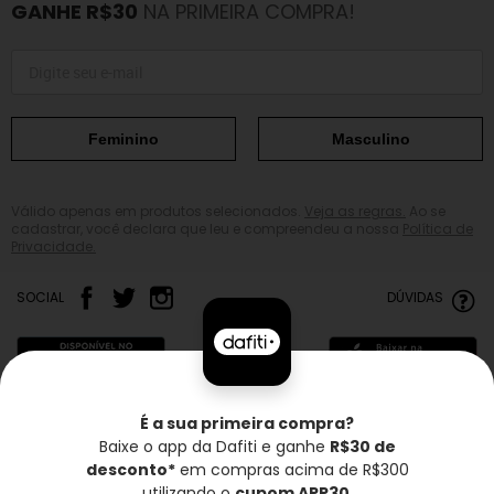
GANHE R$30
NA PRIMEIRA COMPRA!
Feminino
Masculino
Válido apenas em produtos selecionados.
Veja as regras.
Ao se
cadastrar, você declara que leu e compreendeu a nossa
Política de
Privacidade.
SOCIAL
DÚVIDAS
É a sua primeira compra?
Baixe o app da Dafiti e ganhe
R$30 de
Frete grátis*
Troca grátis
Entrega rápida
desconto*
em compras acima de R$300
utilizando o
cupom APP30
.