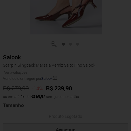
Salook
Scarpin Slingback Marsala Verniz Salto Fino Salook
Ver avaliações
Vendido e entregue por
Salook
R$ 279,90
R$ 239,90
-14%
ou em até
4x
de
R$ 59,97
sem juros no cartão
Tamanho
Produto Esgotado
Avise-me