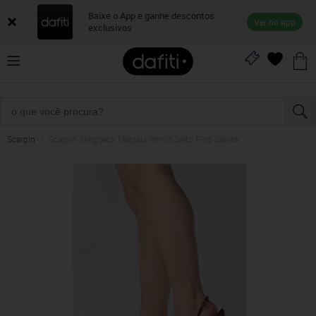
Baixe o App e ganhe descontos
Ver no app
exclusivos
Scarpin
Scarpin Slingback Marsala Verniz Salto Fino Salook