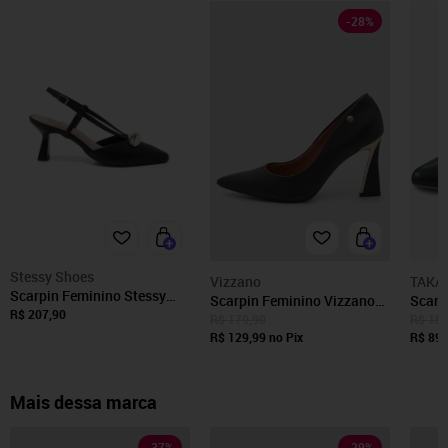
-
28
%
Stessy Shoes
Vizzano
TAKA
Scarpin Feminino Stessy
Scarpin Feminino Vizzano
Scarp
Slingback Salto Baixo Taça
R$ 207,90
Detalhe Metal Preto
Sling
R$ 179,90
R$ 159
6cm Lesma Elegante Preto
R$ 129,99
no Pix
Bonec
R$ 89,
Preto
Mais dessa marca
-
37
%
-
29
%