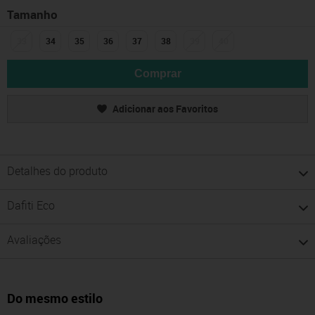
Tamanho
33
34
35
36
37
38
39
40
Comprar
Adicionar aos Favoritos
Detalhes do produto
Dafiti Eco
Avaliações
Do mesmo estilo