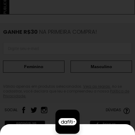
PUBLICIDADE
GANHE R$30
NA PRIMEIRA COMPRA!
Feminino
Masculino
Válido apenas em produtos selecionados.
Veja as regras.
Ao se
cadastrar, você declara que leu e compreendeu a nossa
Política de
Privacidade.
SOCIAL
DÚVIDAS