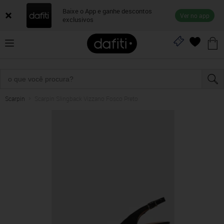
Baixe o App e ganhe descontos
Ver no app
exclusivos
Scarpin
Scarpin Slingback Vizzano Fosco Preto