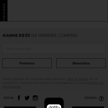
PUBLICIDADE
GANHE R$30
NA PRIMEIRA COMPRA!
Feminino
Masculino
Válido apenas em produtos selecionados.
Veja as regras.
Ao se
cadastrar, você declara que leu e compreendeu a nossa
Política de
Privacidade.
SOCIAL
DÚVIDAS