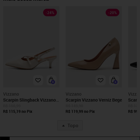
-
24
%
-
20
%
Vizzano
Vizzano
Vizza
Scarpin Slingback Vizzano
Scarpin Vizzano Verniz Bege
Scarp
Verniz Off-White
Tiras 
R$ 150,99
R$ 149,90
R$ 139
R$ 115,19
no Pix
R$ 119,99
no Pix
R$ 99,
Topo