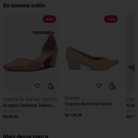
Do mesmo estilo
-
66
%
-
44
%
Usaflex
TAKATA BY RAFAEL TAKATA
Vizza
Scarpin Bico Fino Couro
Scarpin Feminino Takata
Scarp
Bege Detalhe Tecido
R$ 359,99
Salto Baixo Grosso Salomé
Bico 
R$ 249,75
R$ 169
R$ 199,90
Slingback Bico Fino Nude
R$ 84,90
R$ 114
Mais dessa marca