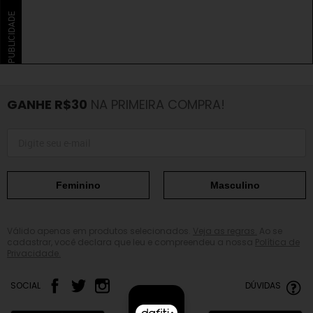
PUBLICIDADE
GANHE R$30
NA PRIMEIRA COMPRA!
Feminino
Masculino
Válido apenas em produtos selecionados.
Veja as regras.
Ao se
cadastrar, você declara que leu e compreendeu a nossa
Política de
Privacidade.
SOCIAL
DÚVIDAS