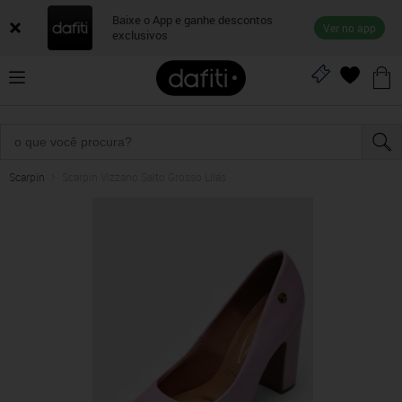
Baixe o App e ganhe descontos
Ver no app
exclusivos
Scarpin
Scarpin Vizzano Salto Grosso Lilás