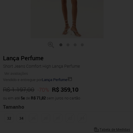
Lança Perfume
Short Jeans Comfort High Lança Perfume
Ver avaliações
Vendido e entregue por
Lança Perfume
R$ 1.197,00
R$ 359,10
-70%
ou em até
5x
de
R$ 71,82
sem juros no cartão
Tamanho
32
34
36
38
40
42
44
Tabela de Medidas