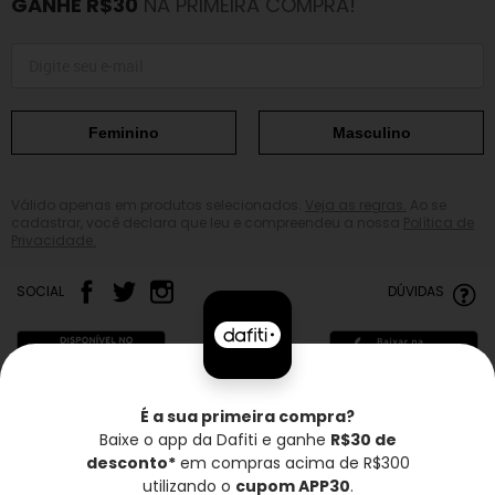
GANHE R$30
NA PRIMEIRA COMPRA!
Feminino
Masculino
Válido apenas em produtos selecionados.
Veja as regras.
Ao se
cadastrar, você declara que leu e compreendeu a nossa
Política de
Privacidade.
SOCIAL
DÚVIDAS
É a sua primeira compra?
Baixe o app da Dafiti e ganhe
R$30 de
Frete grátis*
Troca grátis
Entrega rápida
desconto*
em compras acima de R$300
utilizando o
cupom APP30
.