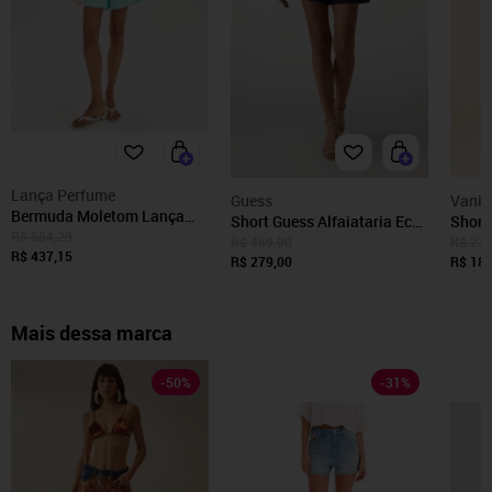
Lança Perfume
Guess
Vanib
Bermuda Moletom Lança
Short Guess Alfaiataria Eco
Short
Perfume Evasê Pr26 Azul
R$ 584,29
Azul Escuro
R$ 459,00
R$ 229
Feminino
R$ 437,15
R$ 279,00
R$ 183
Mais dessa marca
-
50
%
-
31
%