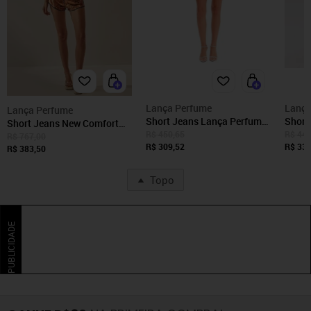
Lança Perfume
Lança
Lança Perfume
Short Jeans Lança Perfume
Short
Short Jeans New Comfort
Comfort High Ve25c Azul
Comfo
R$ 450,65
R$ 441
High Lança Perfume
R$ 767,00
Feminino
R$ 309,52
Femin
R$ 331
R$ 383,50
Topo
PUBLICIDADE