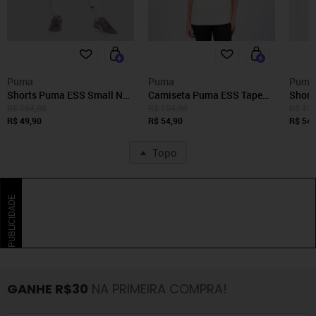
Puma
Puma
Puma
Shorts Puma ESS Small NO.
Camiseta Puma ESS Tape
Short
1 Juvenil Feminina Azul
Relaxed Feminina Off White
Preto
R$ 164,90
R$ 154,90
R$ 174
R$ 49,90
R$ 54,90
R$ 54,
Topo
PUBLICIDADE
GANHE R$30
NA PRIMEIRA COMPRA!