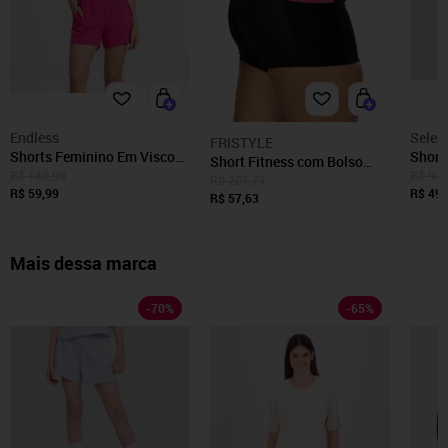
Endless
Selen
FRISTYLE
Shorts Feminino Em Viscose
Short
Short Fitness com Bolso
Creponada Endless Rosa
Sem C
R$ 149,99
R$ 94,
Rosa Cintura Alta Academia
R$ 201,71
R$ 59,99
R$ 49,
Preto
R$ 57,63
Mais dessa marca
-
70
%
-
65
%