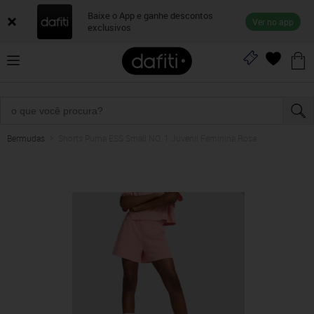
Baixe o App e ganhe descontos
Ver no app
exclusivos
Bermudas
Shorts Puma ESS Small NO. 1 Juvenil Feminina Rosa