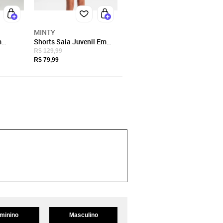
MINTY
m
Shorts Saia Juvenil Em
 Minty
Tweed Minty Rosa
R$ 129,99
R$ 79,99
minino
Masculino