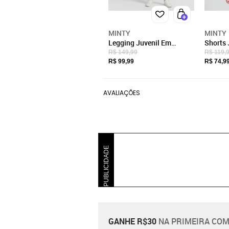
MINTY
MINTY
Legging Juvenil Em
Shorts 
Material Sintético Minty
Sintét
R$ 149,99
R$ 119,
Preto
Minty P
R$ 99,99
R$ 74,9
AVALIAÇÕES
PUBLICIDADE
GANHE R$30
NA PRIMEIRA COM