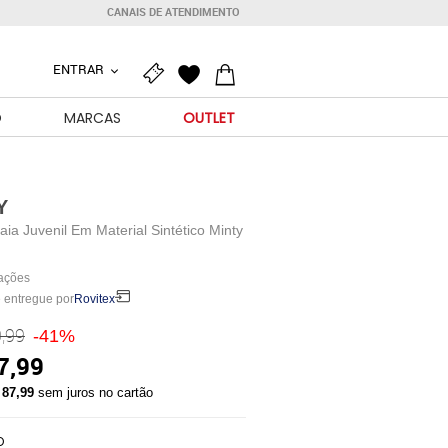
CANAIS DE ATENDIMENTO
ENTRAR
O
MARCAS
OUTLET
Y
aia Juvenil Em Material Sintético Minty
iações
 entregue por
Rovitex
,99
-41%
7,99
 87,99
sem juros no cartão
O