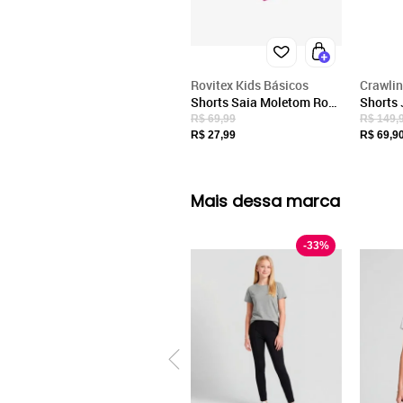
Rovitex Kids Básicos
Crawli
Shorts Saia Moletom Rovi
Shorts 
Kids Rosa
Feminin
R$ 69,99
R$ 149,
Alta Az
R$ 27,99
R$ 69,9
Mais dessa marca
-
33
%