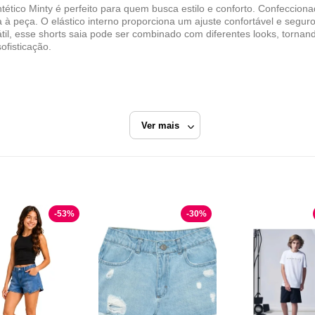
tético Minty é perfeito para quem busca estilo e conforto. Confeccionad
à peça. O elástico interno proporciona um ajuste confortável e segur
til, esse shorts saia pode ser combinado com diferentes looks, torna
fisticação.
Ver mais
Preto
-
53
%
-
30
%
Rovitex
Razão Social
ROVITEX INDUSTRIA E COMERCIO DE MALHAS