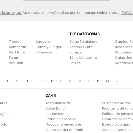
eja as regras.
Ao se cadastrar, você declara que leu e compreendeu a nossa
Polític
TOP CATEGORIAS
Tricae
Lacoste
Botas Femininas
Camisa Po
Democrata
Tommy Hilfiger
Vestido Curto
Botas Mas
Via Marte
Converse
Scarpin
Sapatênis
Forum
Tênis Masculino
Calça Jea
Ray-Ban
Bolsas
Sapatilha
•
•
•
•
•
•
•
•
•
•
•
•
•
•
•
E
F
G
H
I
J
K
L
M
N
O
P
Q
R
S
DAFITI
entes
Acessibilidade
Sustentabilidade
Sobre Dafiti
Programa de afili
luções
Institucional
Política de privac
Trabalhe conosco
Contrato de comp
moda
Nossos fornecedores
É seguro comprar n
Quero vender na Dafiti
Anuncie Conosco