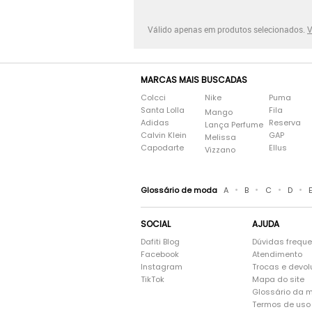
Válido apenas em produtos selecionados.
V
MARCAS MAIS BUSCADAS
Colcci
Nike
Puma
Santa Lolla
Fila
Mango
Adidas
Reserva
Lança Perfume
Calvin Klein
GAP
Melissa
Capodarte
Ellus
Vizzano
•
•
•
•
Glossário de moda
A
B
C
D
SOCIAL
AJUDA
Dafiti Blog
Dúvidas frequ
Facebook
Atendimento
Instagram
Trocas e devo
TikTok
Mapa do site
Glossário da 
Termos de uso