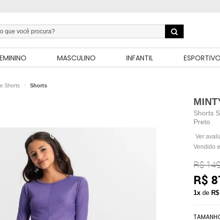
EMININO
MASCULINO
INFANTIL
ESPORTIV
e Shorts
Shorts
MINT
Shorts S
Preto
Ver aval
Vendido e
R$ 149
R$ 8
1x
de
R$
TAMANH