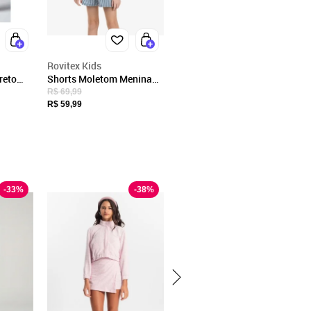
Rovitex Kids
reto
Shorts Moletom Menina
to
Rovi Kids Azul
R$ 69,99
R$ 59,99
-
33
%
-
38
%