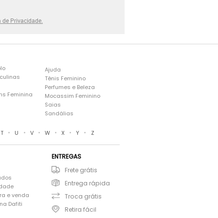
a de Privacidade.
lo
Ajuda
culinas
Tênis Feminino
Perfumes e Beleza
ns Feminina
Mocassim Feminino
s
Saias
Sandálias
•
•
•
•
•
•
T
U
V
W
X
Y
Z
ENTREGAS
Frete grátis
ados
Entrega rápida
idade
ra e venda
Troca grátis
a Dafiti
Retira fácil