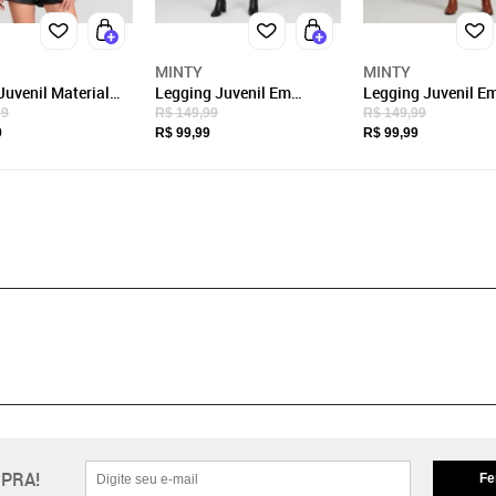
MINTY
MINTY
Juvenil Material
Legging Juvenil Em
Legging Juvenil E
ico Ponto Roma
Material Sintético Minty
Material Sintético
99
R$ 149,99
R$ 149,99
reto
Marrom
Marrom
9
R$ 99,99
R$ 99,99
PRA!
Fe