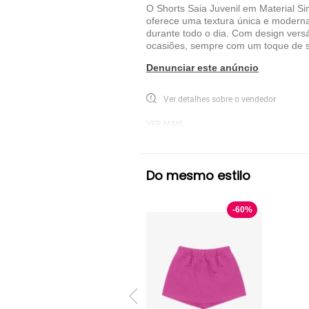
O Shorts Saia Juvenil em Material Sin
oferece uma textura única e moderna 
durante todo o dia. Com design versá
ocasiões, sempre com um toque de so
Denunciar este anúncio
Ver detalhes sobre o vendedor
VER MAIS
MINTY
Bermudas e Shorts MINTY
Do mesmo estilo
-
60
%