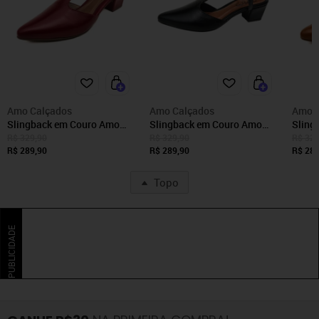
Amo Calçados
Amo Calçados
Amo C
Slingback em Couro Amo
Slingback em Couro Amo
Sling
Calçados Clara Vermelho
Calçados Clara Preto
Calça
R$ 329,90
R$ 329,90
R$ 329
R$ 289,90
R$ 289,90
R$ 289
Topo
PUBLICIDADE