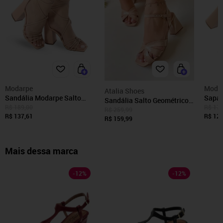
Modarpe
Moda
Atalia Shoes
Sandália Modarpe Salto
Sapat
Sandália Salto Geométrico
Bloco Grosso Amarração
Gross
R$ 189,00
R$ 179
Feminina Atalia Shoes
R$ 259,99
Nude B15
R$ 137,61
R$ 127
Verniz Amêndoa Aranha
R$ 159,99
Tendência 2025
Mais dessa marca
-
12
%
-
12
%