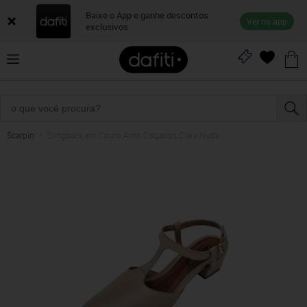
Baixe o App e ganhe descontos
Ver no app
exclusivos
Scarpin
Slingback em Couro Amo Calçados Clara Nude