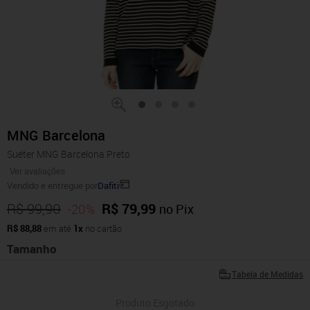
MNG Barcelona
Suéter MNG Barcelona Preto
Ver avaliações
Vendido e entregue por
Dafiti
R$ 99,90
R$ 79,99
-20%
no Pix
R$ 88,88
em até
1x
no cartão
Tamanho
Tabela de Medidas
Produto Esgotado