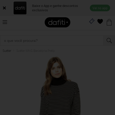
Baixe o App e ganhe descontos
Ver no app
exclusivos
Suéter
Suéter MNG Barcelona Preto