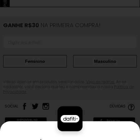
GANHE R$30
NA PRIMEIRA COMPRA!
Feminino
Masculino
Válido apenas em produtos selecionados.
Veja as regras.
Ao se
cadastrar, você declara que leu e compreendeu a nossa
Política de
Privacidade.
SOCIAL
DÚVIDAS