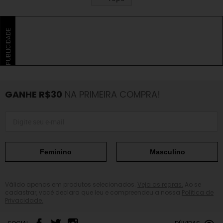
PUBLICIDADE
GANHE R$30
NA PRIMEIRA COMPRA!
Feminino
Masculino
Válido apenas em produtos selecionados.
Veja as regras.
Ao se
cadastrar, você declara que leu e compreendeu a nossa
Política de
Privacidade.