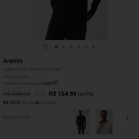
Aramis
Suéter Tricot Aramis Lisa Preto
Ver avaliações
Vendido e entregue por
Dafiti
R$ 399,90
R$ 154,99
-61%
no Pix
R$ 172,21
em até
2x
no cartão
Outras cores