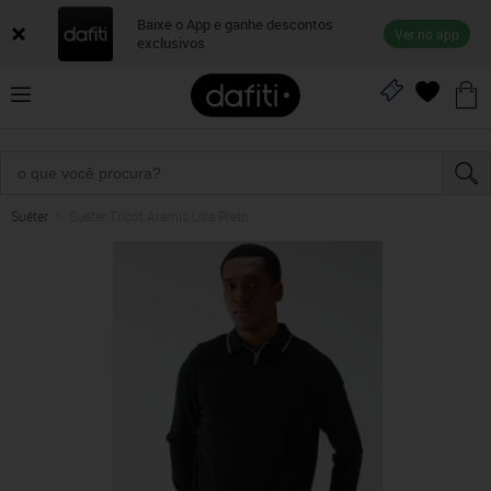
Baixe o App e ganhe descontos
Ver no app
exclusivos
Suéter
Suéter Tricot Aramis Lisa Preto