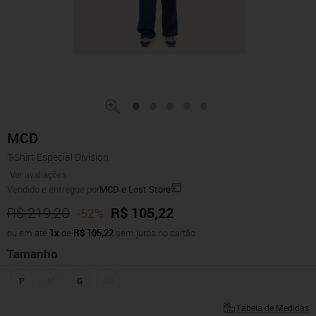
MCD
T-Shirt Especial Division
Ver avaliações
Vendido e entregue por
MCD e Lost Store
R$ 219,20
R$ 105,22
-52%
ou em até
1x
de
R$ 105,22
sem juros no cartão
Tamanho
P
M
G
GG
Tabela de Medidas