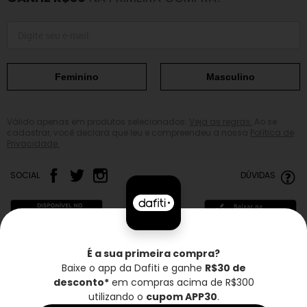
Feminino
Masculino
Válido apenas em produtos selecionados.
Veja as regras.
Ao se
cadastrar, você declara que leu e compreendeu a nossa
Política de
Privacidade.
SOCIAL
DÚVIDAS
É a sua primeira compra?
Baixe o app da Dafiti e ganhe
R$30 de
Frete grátis*
Troca grátis
Entrega rápida
desconto*
em compras acima de R$300
utilizando o
cupom APP30
.