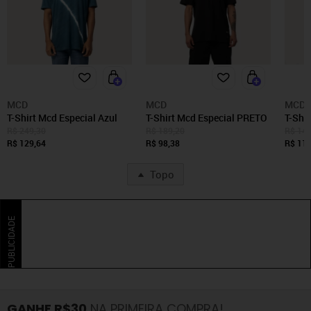
MCD
MCD
MCD
T-Shirt Mcd Especial Azul
T-Shirt Mcd Especial PRETO
T-Shi
Divisi
R$ 249,30
R$ 189,20
R$ 149
R$ 129,64
R$ 98,38
R$ 119
Topo
PUBLICIDADE
GANHE R$30
NA PRIMEIRA COMPRA!