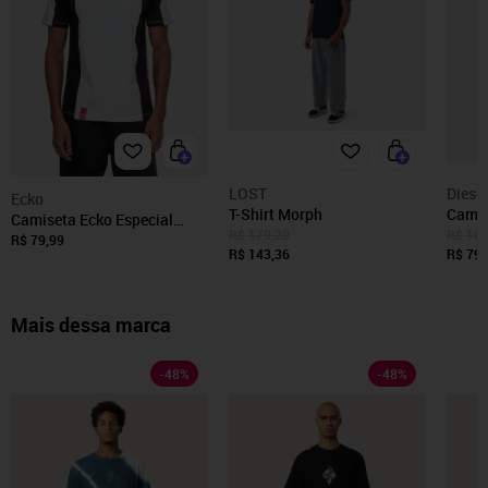
LOST
Diesel
Ecko
T-Shirt Morph
Camis
Camiseta Ecko Especial
Diego
R$ 179,20
R$ 109
Branca
R$ 79,99
R$ 143,36
Preta
R$ 791
Mais dessa marca
-
48
%
-
48
%