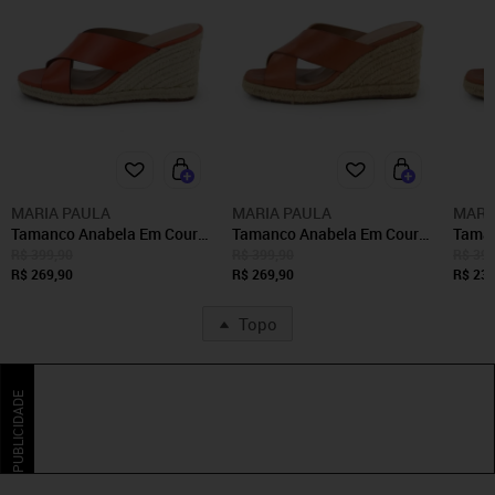
MARIA PAULA
MARIA PAULA
MARI
Tamanco Anabela Em Couro
Tamanco Anabela Em Couro
Taman
Conforto Maria Paula Tiras
Conforto Maria Paula Tiras
Confo
R$ 399,90
R$ 399,90
R$ 399
Largas Cordas Caju
R$ 269,90
Largas Cordas Rusty
R$ 269,90
Larga
R$ 239
Topo
PUBLICIDADE