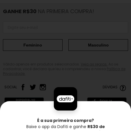
GANHE R$30
NA PRIMEIRA COMPRA!
Feminino
Masculino
Válido apenas em produtos selecionados.
Veja as regras.
Ao se
cadastrar, você declara que leu e compreendeu a nossa
Política de
Privacidade.
SOCIAL
DÚVIDAS
É a sua primeira compra?
Baixe o app da Dafiti e ganhe
R$30 de
Frete grátis*
Troca grátis
Entrega rápida