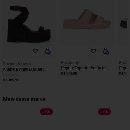
Piccadilly
Piccad
Suzana Santos
Papete Esporão Anabela
Papet
Anabela Anne Marrom
Médio Rose
R$ 179,90
R$ 189
Suzana Santos
R$ 373,90
R$ 305,91
Mais dessa marca
-
33
%
-
33
%