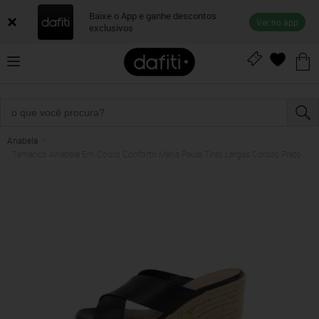
Baixe o App e ganhe descontos
Ver no app
exclusivos
Anabela
Tamanco Anabela Em Couro Conforto Maria Paula Tiras Largas Cordas Preto