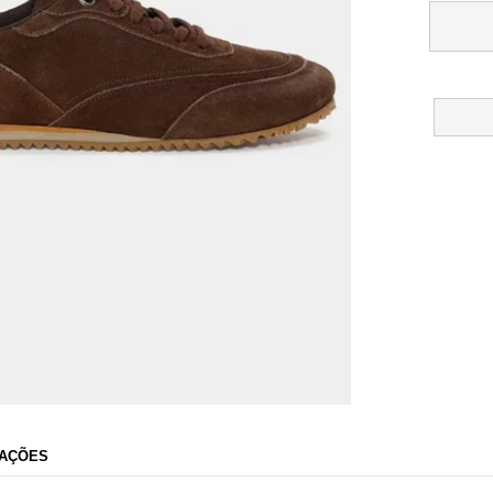
Aramis
AÇÕES
Razão Social