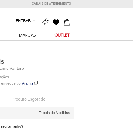
CANAIS DE ATENDIMENTO
ENTRAR
O
MARCAS
OUTLET
is
amis Venture
iações
 entregue por
Aramis
Produto Esgotado
Tabela de Medidas
 seu tamanho?