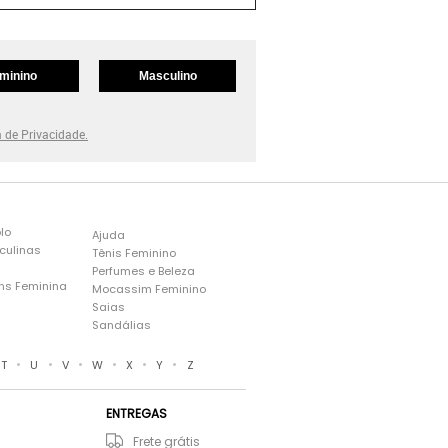
minino
Masculino
a de Privacidade.
lo
Ajuda
culinas
Tênis Feminino
Perfumes e Beleza
ns Feminina
Mocassim Feminino
s
Saias
Sandálias
•
•
•
•
•
•
T
U
V
W
X
Y
Z
ENTREGAS
Frete grátis