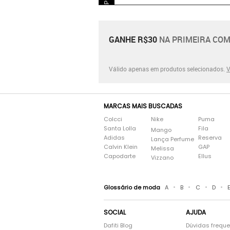
GANHE R$30
NA PRIMEIRA COM
Válido apenas em produtos selecionados.
V
MARCAS MAIS BUSCADAS
Colcci
Nike
Puma
Santa Lolla
Fila
Mango
Adidas
Reserva
Lança Perfume
Calvin Klein
GAP
Melissa
Capodarte
Ellus
Vizzano
•
•
•
•
Glossário de moda
A
B
C
D
SOCIAL
AJUDA
Dafiti Blog
Dúvidas frequ