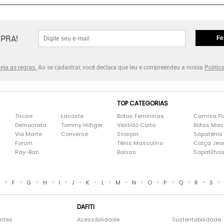
PRA!
Fe
eja as regras.
Ao se cadastrar, você declara que leu e compreendeu a nossa
Polític
TOP CATEGORIAS
Tricae
Lacoste
Botas Femininas
Camisa Po
Democrata
Tommy Hilfiger
Vestido Curto
Botas Mas
Via Marte
Converse
Scarpin
Sapatênis
Forum
Tênis Masculino
Calça Jea
Ray-Ban
Bolsas
Sapatilha
•
•
•
•
•
•
•
•
•
•
•
•
•
•
•
E
F
G
H
I
J
K
L
M
N
O
P
Q
R
S
DAFITI
entes
Acessibilidade
Sustentabilidade