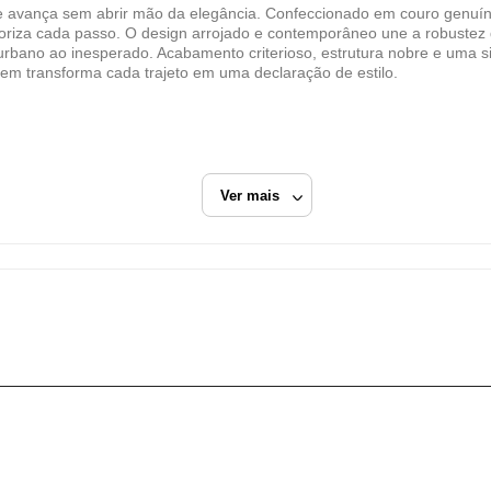
e avança sem abrir mão da elegância. Confeccionado em couro genuíno
VCI VANGUARD CONFECÇÕES IMPORTADAS S
loriza cada passo. O design arrojado e contemporâneo une a robustez 
CNPJ
rbano ao inesperado. Acabamento criterioso, estrutura nobre e uma 
m transforma cada trajeto em uma declaração de estilo.
00.311.557/0064-27
Endereço
RUA PORTO ALEGRE, 307
SERRA, ES/ES
Ver mais
CEP: 29175-706
Fechar
m
Tênis Casual