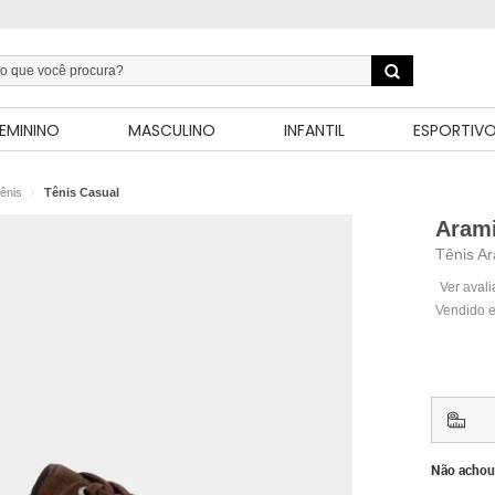
EMININO
MASCULINO
INFANTIL
ESPORTIV
ênis
Tênis Casual
Aram
Tênis Ar
Ver aval
Vendido e
Não achou