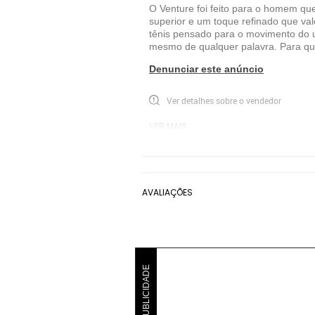
O Venture foi feito para o homem qu
superior e um toque refinado que va
tênis pensado para o movimento do u
mesmo de qualquer palavra. Para que
Denunciar este anúncio
Ver detalhes sobre o vendedor
VER MAIS
Aramis
Tênis Casual Aramis
Marro
AVALIAÇÕES
PUBLICIDADE