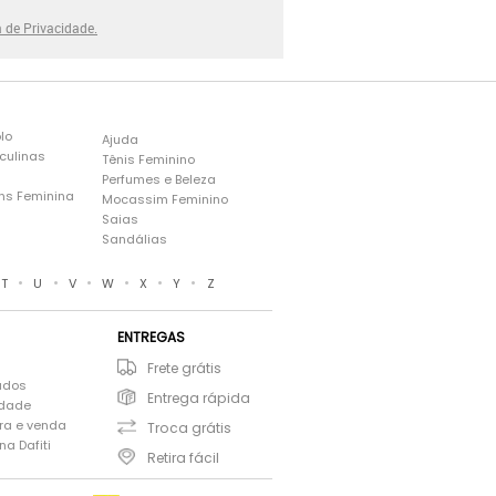
a de Privacidade.
lo
Ajuda
culinas
Tênis Feminino
Perfumes e Beleza
ns Feminina
Mocassim Feminino
s
Saias
Sandálias
•
•
•
•
•
•
T
U
V
W
X
Y
Z
ENTREGAS
Frete grátis
ados
Entrega rápida
idade
ra e venda
Troca grátis
a Dafiti
Retira fácil