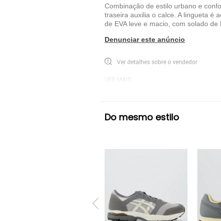
Combinação de estilo urbano e conf
traseira auxilia o calce. A lingueta é
de EVA leve e macio, com solado de b
Denunciar este anúncio
Ver detalhes sobre o vendedor
VER MAIS
Mizuno
Tênis Casual Mizuno
Cinza
Do mesmo estilo