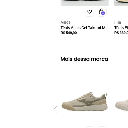
Asics
Fila
Tênis Asics Gel Takumi M
Tênis F
Cinza
Cinza
R$ 549,90
R$ 389,
Mais dessa marca