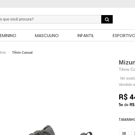
EMININO
MASCULINO
INFANTIL
ESPORTIV
ênis
Tênis Casual
Mizu
Tênis C
Ver aval
Vendido e
R$ 4
5x
de
R$
TAMANH
38