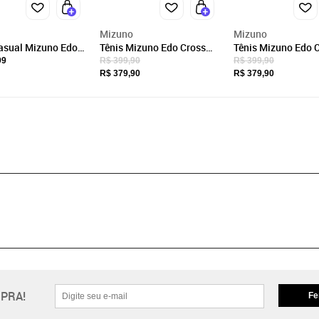
Mizuno
Mizuno
asual Mizuno Edo
Tênis Mizuno Edo Cross
Tênis Mizuno Edo 
Feminino
Feminino - Bege - mizuno
Unissex - Preto - 
99
R$ 399,90
R$ 399,90
R$ 379,90
R$ 379,90
PRA!
Fe