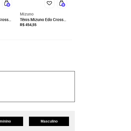
Mizuno
Cross
Tênis Mizuno Edo Cross
mizuno
Feminino Bege
R$ 454,55
minino
Masculino