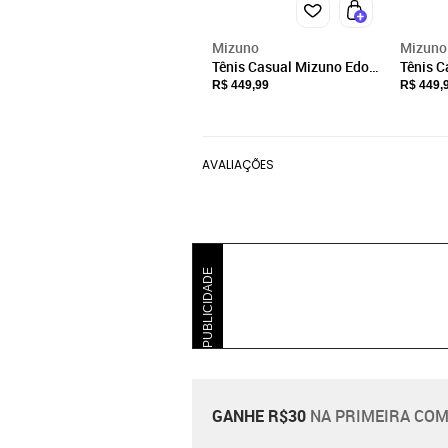
Mizuno
Mizuno
Tênis Casual Mizuno Edo
Tênis C
Cross Masculino
Cross 
R$ 449,99
R$ 449,
AVALIAÇÕES
PUBLICIDADE
GANHE R$30
NA PRIMEIRA COM