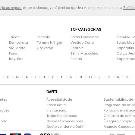
eja as regras.
Ao se cadastrar, você declara que leu e compreendeu a nossa
Polític
TOP CATEGORIAS
Tricae
Lacoste
Botas Femininas
Camisa Po
Democrata
Tommy Hilfiger
Vestido Curto
Botas Mas
Via Marte
Converse
Scarpin
Sapatênis
Forum
Tênis Masculino
Calça Jea
Ray-Ban
Bolsas
Sapatilha
•
•
•
•
•
•
•
•
•
•
•
•
•
•
•
E
F
G
H
I
J
K
L
M
N
O
P
Q
R
S
DAFITI
entes
Acessibilidade
Sustentabilidade
Sobre Dafiti
Programa de afili
luções
Institucional
Política de privac
Trabalhe conosco
Contrato de comp
moda
Nossos fornecedores
É seguro comprar n
Quero vender na Dafiti
Anuncie Conosco