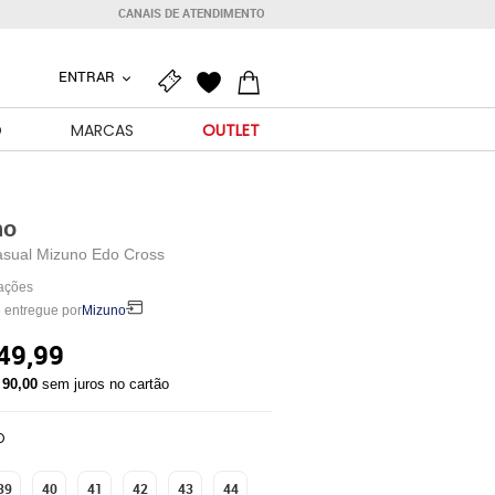
CANAIS DE ATENDIMENTO
ENTRAR
O
MARCAS
OUTLET
no
asual Mizuno Edo Cross
iações
 entregue por
Mizuno
49,99
 90,00
sem juros no cartão
O
39
40
41
42
43
44