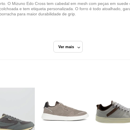
orto. O Mizuno Edo Cross tem cabedal em mesh com peças em suede cos
 acolchoada e tem etiqueta personalizada. O forro é todo atoalhado, gara
orracha para maior durabilidade de grip.
Ver mais
Tênis Casual
Mizuno
Razão Social
VULCABRAS AZALEIA SP COMERCIO DE ARTIG
ESPORTIVOS LTDA