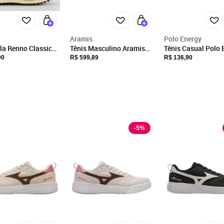
CNPJ
18.565.468/0012-41
Endereço
Aramis
Polo Energy
ila Renno Classic
Tênis Masculino Aramis
Tênis Casual Polo 
EST MUNICIPAL LUIZ LOPES NETO, 21
Casual Journey Made
Acolchoado Mascu
90
R$ 599,89
R$ 136,90
EXTREMA, MG/MG
Camurça Confortável
Fechar
Cinza Castor
CEP: 37640-000
-
5
%