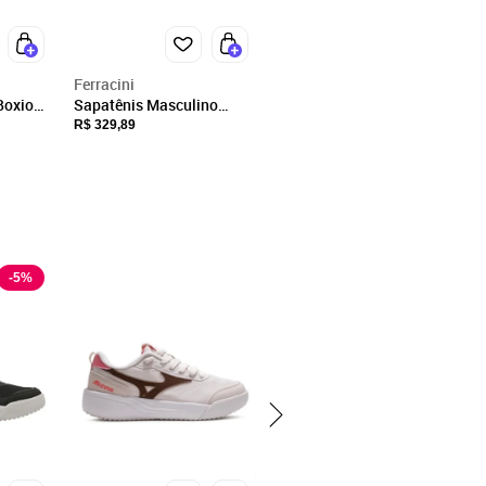
Ferracini
Boxion
Sapatênis Masculino
lino
Ferracini 24h Casual Vox
R$ 329,89
Couro Elástico
Confortável Cinza Claro
-
5
%