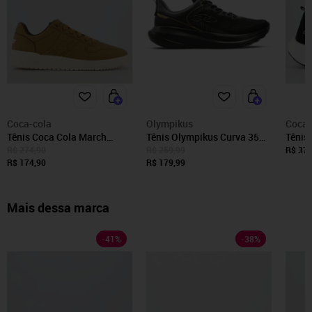
Coca-cola
Olympikus
Coca-
Tênis Coca Cola March
Tênis Olympikus Curva 35
Tênis
Contact Caramelo
Preto
Unite
R$ 274,90
R$ 259,99
R$ 379
R$ 174,90
R$ 179,99
Mais dessa marca
-
41
%
-
38
%