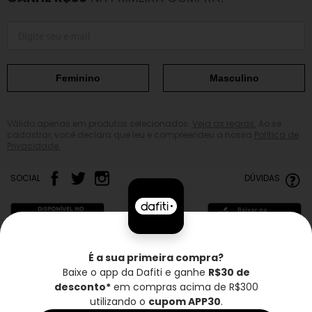
Feminino
Masculino
Válido apenas em produtos selecionados.
Veja as regras.
Ao se
cadastrar, você declara que leu e compreendeu a nossa
Política de
Privacidade.
SOCIAL
DÚVIDAS
É a sua primeira compra?
Baixe o app da Dafiti e ganhe
R$30 de
Frete grátis*
Troca grátis
Entrega rápida
desconto*
em compras acima de R$300
utilizando o
cupom APP30
.