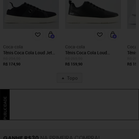
Coca-cola
Coca-cola
Coca-
Tênis Coca Cola Loud Jet
Tênis Coca Cola Loud
Tênis
Preto
Frequency Preto
Frequ
R$ 294,90
R$ 259,90
R$ 259
R$ 174,90
R$ 159,90
R$ 159
Topo
PUBLICIDADE
GANHE R$30
NA PRIMEIRA COMPRA!