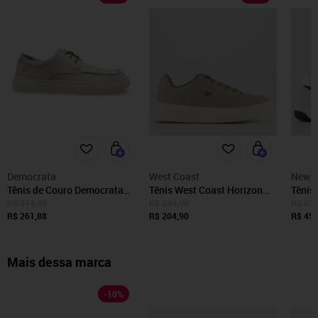
Democrata
West Coast
New B
Tênis de Couro Democrata
Tênis West Coast Horizon
Tênis
Masculino Bill 240903 Cinza
Cinza
Cinza
R$ 314,90
R$ 244,90
R$ 579
R$ 261,88
R$ 204,90
R$ 459
Mais dessa marca
-
10
%