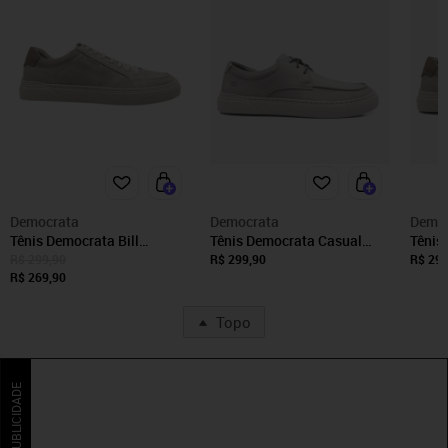
Democrata
Democrata
Demo
Tênis Democrata Bill
Tênis Democrata Casual
Tênis
Masculino - Cinza -
Cinza
Cinza
R$ 299,90
R$ 299,90
R$ 299
Democrata
R$ 269,90
Topo
PUBLICIDADE