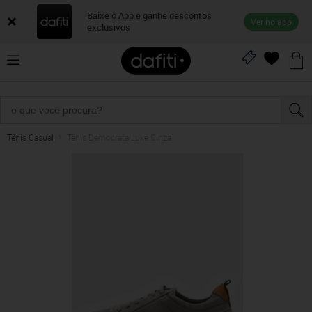
Baixe o App e ganhe descontos
Ver no app
exclusivos
Tênis Casual
Tênis Democrata Luke Cinza