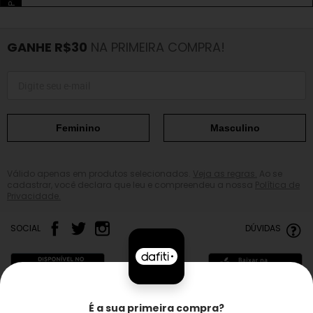
GANHE R$30
NA PRIMEIRA COMPRA!
Feminino
Masculino
Válido apenas em produtos selecionados.
Veja as regras.
Ao se
cadastrar, você declara que leu e compreendeu a nossa
Política de
Privacidade.
SOCIAL
DÚVIDAS
É a sua primeira compra?