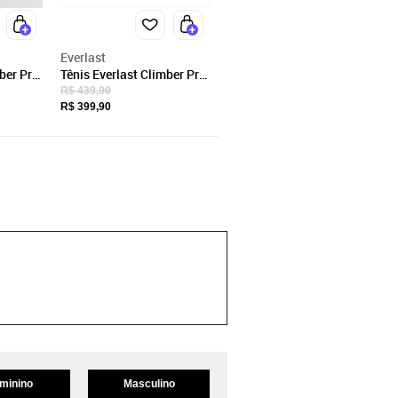
Everlast
ber Pro
Tênis Everlast Climber Pro
3 Feminino -
R$ 439,90
Grafite/Amarelo
R$ 399,90
minino
Masculino