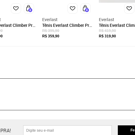
t
Everlast
Everlast
verlast Climber Pro
Tênis Everlast Climber Pro
Tênis Everlast Clim
nino
3 Feminino
3 Feminino Bordô
90
R$ 395,90
R$ 419,90
90
R$ 359,90
R$ 319,90
PRA!
Fe