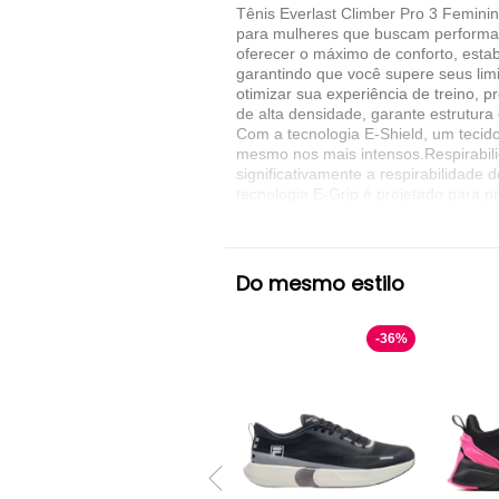
Tênis Everlast Climber Pro 3 Feminin
para mulheres que buscam performanc
oferecer o máximo de conforto, esta
garantindo que você supere seus lim
otimizar sua experiência de treino,
de alta densidade, garante estrutur
Com a tecnologia E-Shield, um tecido
mesmo nos mais intensos.Respirabili
significativamente a respirabilidad
tecnologia E-Grip é projetado para 
estabilidade em cada movimento.Levez
contribui para o conforto geral dura
garante estrutura e amortecimento a
durante todo o treino.Everknit: Teci
Do mesmo estilo
oferecendo um calce ajustado e conf
Especificações Completas Marca: Ev
Disponíveis: Branco/Amarelo, Grafit
-
36
%
do Cabedal: Mesh, KNIT/TPU e Materi
Poliéster (removível)Material do For
Aproximado do Produto: 0.4 kgComp
Contra defeito de fabricaçãoInstruç
Horas.Invista no Tênis Everlast Clim
tecnologia, conforto e durabilidade.
Denunciar este anúncio