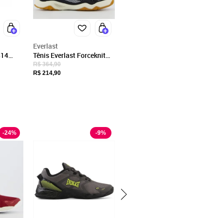
Everlast
814
Tênis Everlast Forceknit
o
Pro Feminino Preto e Bege
R$ 364,90
R$ 214,90
-
24
%
-
9
%