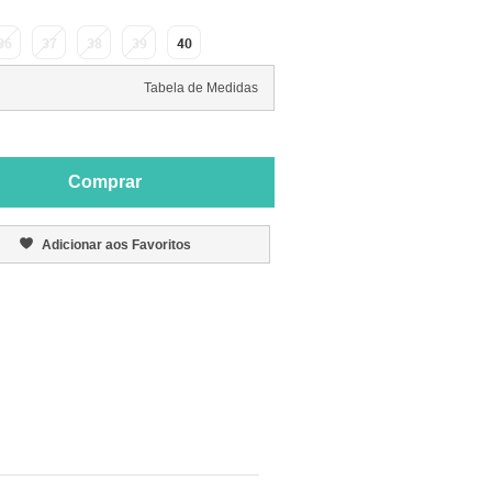
36
37
38
39
40
Tabela de Medidas
Comprar
Adicionar aos Favoritos