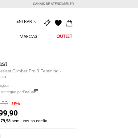
CANAIS DE ATENDIMENTO
ENTRAR
O
MARCAS
OUTLET
ast
erlast Climber Pro 3 Feminino -
nza
iações
 entregue por
Edaus
,90
-9%
99,90
 79,98
sem juros no cartão
O