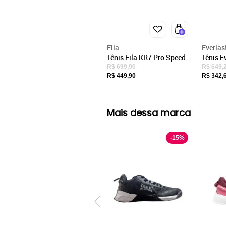
Ver detalhes sobre o vendedor
VER MAIS
Fila
Everlas
Everlast
Tênis Performance Everlast
Tênis Fila KR7 Pro Speed
Tênis E
Tech Feminino - Preto - fila
2 Preto
R$ 699,90
R$ 649,
R$ 449,90
R$ 342,
Mais dessa marca
-
15
%