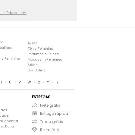
a de Privacidade.
lo
Ajuda
culinas
Tênis Feminino
Perfumes e Beleza
ns Feminina
Mocassim Feminino
s
Saias
Sandálias
•
•
•
•
•
•
T
U
V
W
X
Y
Z
ENTREGAS
Frete grátis
ados
Entrega rápida
idade
ra e venda
Troca grátis
a Dafiti
Retira fácil