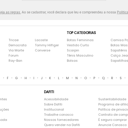
eja as regras.
Ao se cadastrar, você declara que leu e compreendeu a nossa
Polític
TOP CATEGORIAS
Tricae
Lacoste
Botas Femininas
Camisa Po
Democrata
Tommy Hilfiger
Vestido Curto
Botas Mas
Via Marte
Converse
Scarpin
Sapatênis
Forum
Tênis Masculino
Calça Jea
Ray-Ban
Bolsas
Sapatilha
•
•
•
•
•
•
•
•
•
•
•
•
•
•
•
E
F
G
H
I
J
K
L
M
N
O
P
Q
R
S
DAFITI
entes
Acessibilidade
Sustentabilidade
Sobre Dafiti
Programa de afili
luções
Institucional
Política de privac
Trabalhe conosco
Contrato de comp
moda
Nossos fornecedores
É seguro comprar n
Quero vender na Dafiti
Anuncie Conosco