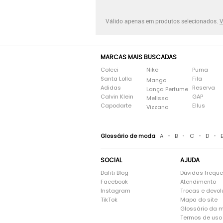
Válido apenas em produtos selecionados.
V
MARCAS MAIS BUSCADAS
Colcci
Nike
Puma
Santa Lolla
Fila
Mango
Adidas
Reserva
Lança Perfume
Calvin Klein
GAP
Melissa
Capodarte
Ellus
Vizzano
•
•
•
•
Glossário de moda
A
B
C
D
SOCIAL
AJUDA
Dafiti Blog
Dúvidas frequ
Facebook
Atendimento
Instagram
Trocas e devo
TikTok
Mapa do site
Glossário da 
Termos de uso