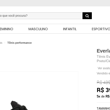
EMININO
MASCULINO
INFANTIL
ESPORTIV
is
Tênis performance
Everl
Tênis Ev
Preto/Ci
Ver aval
Vendido e
R$ 439
R$ 3
5x
de
R$
TAMANH