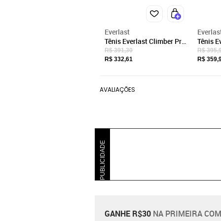
Everlast
Everlas
Tênis Everlast Climber Pro
Tênis E
- Preto/cinza
3 Femi
R$ 391,30
R$ 395,
R$ 332,61
R$ 359,
AVALIAÇÕES
PUBLICIDADE
GANHE R$30
NA PRIMEIRA COM