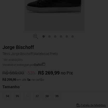
Jorge Bischoff
Tênis Jorge Bischoff Matelassê Preto
Ver avaliações
Vendido e entregue por
Dafiti
R$ 569,00
R$ 269,99
-53%
no Pix
R$ 299,99
em até
5x
no cartão
Tamanho
34
35
36
37
38
39
Tabela de Medidas