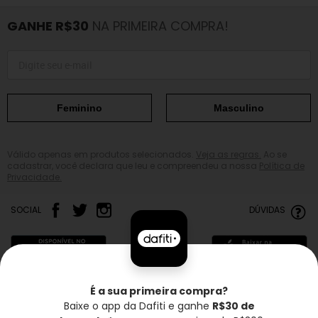
GANHE R$30
NA PRIMEIRA COMPRA!
Feminino
Masculino
Válido apenas em produtos selecionados.
Veja as regras.
Ao se
cadastrar, você declara que leu e compreendeu a nossa
Política de
Privacidade.
SOCIAL
DÚVIDAS
É a sua primeira compra?
Baixe o app da Dafiti e ganhe
R$30 de
Frete grátis*
Troca grátis
Entrega rápida