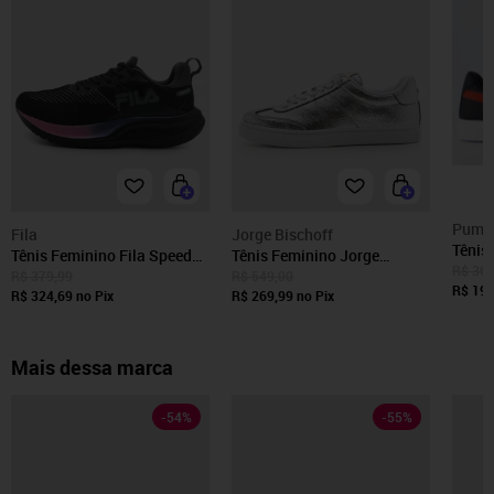
Puma
Fila
Jorge Bischoff
Tênis
Tênis Feminino Fila Speed
Tênis Feminino Jorge
Femin
R$ 364
Lite Preto
Bischoff Couro Metalizado
R$ 379,99
R$ 549,00
R$ 194
R$ 324,69
no Pix
Prata
R$ 269,99
no Pix
Mais dessa marca
-
54
%
-
55
%