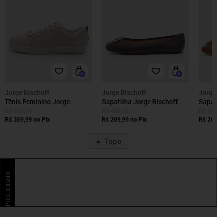
Jorge Bischoff
Jorge Bischoff
Jorge
Tênis Feminino Jorge
Sapatilha Jorge Bischoff
Sapat
Bischoff Couro Matelassê
Matelassê Marrom
Couro
R$ 589,00
R$ 469,00
R$ 399
Branco
R$ 269,99
no Pix
R$ 209,99
no Pix
R$ 209
Topo
PUBLICIDADE