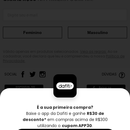
Feminino
Masculino
Válido apenas em produtos selecionados.
Veja as regras.
Ao se
cadastrar, você declara que leu e compreendeu a nossa
Política de
Privacidade.
SOCIAL
DÚVIDAS
É a sua primeira compra?
Baixe o app da Dafiti e ganhe
R$30 de
Frete grátis*
Troca grátis
Entrega rápida
desconto*
em compras acima de R$300
utilizando o
cupom APP30
.