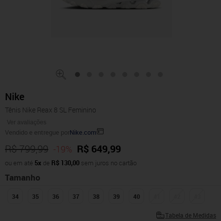
Nike
Tênis Nike Reax 8 SL Feminino
Ver avaliações
Vendido e entregue por
Nike.com
R$ 799,99
R$ 649,99
-19%
ou em até
5x
de
R$ 130,00
sem juros no cartão
Tamanho
34
35
36
37
38
39
40
41
42
43
Tabela de Medidas