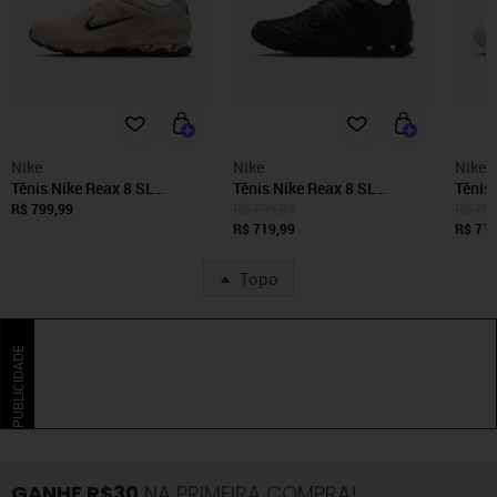
Nike
Nike
Nike
Tênis Nike Reax 8 SL
Tênis Nike Reax 8 SL
Tênis
Masculino
Masculino
Mascu
R$ 799,99
R$ 799,99
R$ 799
R$ 719,99
R$ 719
Topo
PUBLICIDADE
GANHE R$30
NA PRIMEIRA COMPRA!