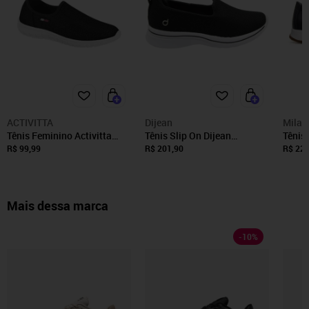
ACTIVITTA
Dijean
Mila 
Tênis Feminino Activitta
Tênis Slip On Dijean
Tênis
Casual Slip On
Conforto Macio Feminino
Versát
R$ 99,99
R$ 201,90
R$ 229
Mais dessa marca
-
10
%