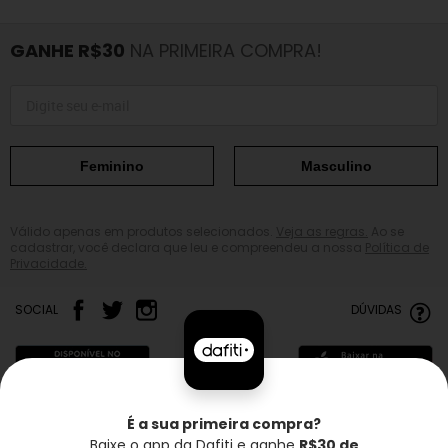
GANHE R$30
NA PRIMEIRA COMPRA!
Feminino
Masculino
Válido apenas em produtos selecionados.
Veja as regras.
Ao se
cadastrar, você declara que leu e compreendeu a nossa
Política de
Privacidade.
SOCIAL
DÚVIDAS
É a sua primeira compra?
Baixe o app da Dafiti e ganhe
R$30 de