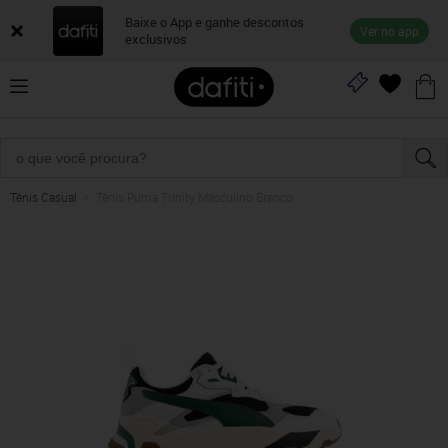
Baixe o App e ganhe descontos
Ver no app
exclusivos
Tênis Casual
Tênis Puma Trinity Masculino Branco