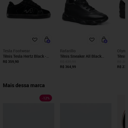
Tesla Footwear
Rafarillo
Olymp
Tênis Tesla Hertz Black -
Tênis Sneaker All Black
Tênis
Preto
Couro Preto Você + Alto
Eros 
R$ 359,90
R$ 439,99
R$ 280
Rafarillo Beats 68052P
R$ 364,99
R$ 233
Mais dessa marca
-
12
%