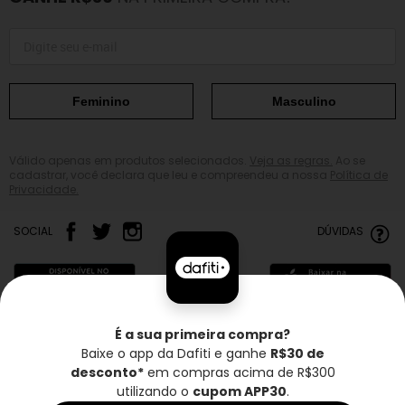
Feminino
Masculino
Válido apenas em produtos selecionados.
Veja as regras.
Ao se
cadastrar, você declara que leu e compreendeu a nossa
Política de
Privacidade.
SOCIAL
DÚVIDAS
É a sua primeira compra?
Baixe o app da Dafiti e ganhe
R$30 de
Frete grátis*
Troca grátis
Entrega rápida
desconto*
em compras acima de R$300
utilizando o
cupom APP30
.