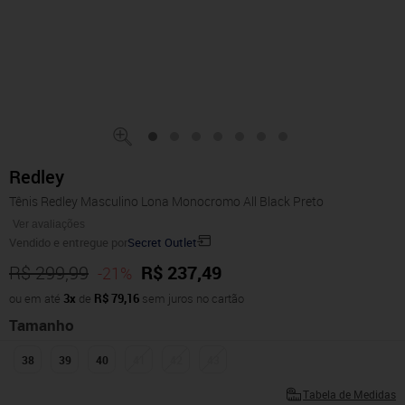
Redley
Tênis Redley Masculino Lona Monocromo All Black Preto
Ver avaliações
Vendido e entregue por
Secret Outlet
R$ 299,99
R$ 237,49
-21%
ou em até
3x
de
R$ 79,16
sem juros no cartão
Tamanho
38
39
40
41
42
43
Tabela de Medidas