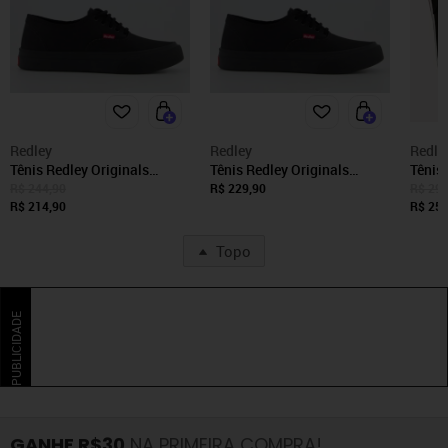
Redley
Redley
Redle
Tênis Redley Originals
Tênis Redley Originals
Tênis
Monocromo All Black
Monocromo Feminino All
Lona 
R$ 244,90
R$ 229,90
R$ 299
R$ 214,90
Black
R$ 259
Topo
PUBLICIDADE
GANHE R$30
NA PRIMEIRA COMPRA!