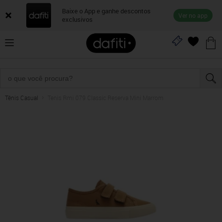
Baixe o App e ganhe descontos
Ver no app
exclusivos
Tênis Casual
Tenis Rmi 079 Classic Reserva Mini Marrom