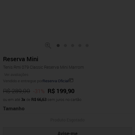
Reserva Mini
Tenis Rmi 079 Classic Reserva Mini Marrom
Ver avaliações
Vendido e entregue por
Reserva Oficial
R$ 289,00
R$ 199,90
-31%
ou em até
3x
de
R$ 66,63
sem juros no cartão
Tamanho
Produto Esgotado
Avise-me