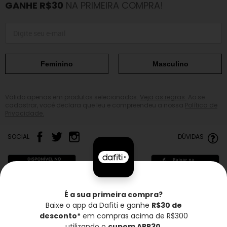
GANHE R$30
NA PRIMEIRA COMPRA!
Feminino
Masculino
Válido apenas em produtos selecionados.
Veja as regras.
Ao se
cadastrar, você declara que leu e compreendeu a nossa
Política de
Privacidade.
SOCIAL
DÚVIDAS
É a sua primeira compra?
Baixe o app da Dafiti e ganhe
R$30 de
Frete grátis*
Troca grátis
Entrega rápida
desconto*
em compras acima de R$300
utilizando o
cupom APP30
.