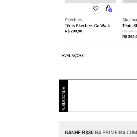
Skechers
Skeche
Tênis Skechers Go Walk
Tênis S
Joy Feminino Cinza
Max Pre
R$ 299,90
R$ 349,
R$ 269,
AVALIAÇÕES
PUBLICIDADE
GANHE R$30
NA PRIMEIRA COM