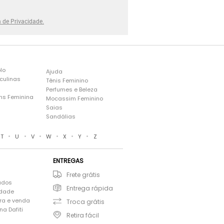
a de Privacidade.
lo
Ajuda
culinas
Tênis Feminino
Perfumes e Beleza
ns Feminina
Mocassim Feminino
s
Saias
Sandálias
•
•
•
•
•
•
T
U
V
W
X
Y
Z
ENTREGAS
Frete grátis
ados
Entrega rápida
idade
ra e venda
Troca grátis
a Dafiti
Retira fácil