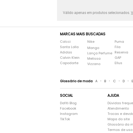
Válido apenas em produtos selecionados.
V
MARCAS MAIS BUSCADAS
Colcci
Nike
Puma
Santa Lolla
Fila
Mango
Adidas
Reserva
Lança Perfume
Calvin Klein
GAP
Melissa
Capodarte
Ellus
Vizzano
•
•
•
•
Glossário de moda
A
B
C
D
SOCIAL
AJUDA
Dafiti Blog
Dúvidas frequ
Facebook
Atendimento
Instagram
Trocas e devo
TikTok
Mapa do site
Glossário da 
Termos de uso