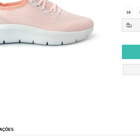
34
AÇÕES