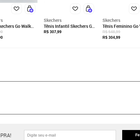
rs
Skechers
Skechers
kechers Go Walk
Tênis Infantil Skechers Go
Tênis Feminino Go 
to e Branco
Walk Joy 303998 Skechers
Glimmering Skeche
90
R$ 307,99
R$ 548,99
Preto
124502 5674502 A
90
R$ 304,99
PRA!
Fe