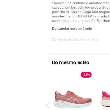
Sinônimo de conforto e amorteciment
cabedal em knit com tecnologia Stret
palmilha Ar-Cooled Goga Mat proporc
amortecimento ULTRA GO e o solado 
conhecer de perto o padrão Skecher
Denunciar este anúncio
Ver detalhes sobre o vendedor
VER MAIS
Skechers
Tênis Performance Skechers
Do mesmo estilo
-
23
%