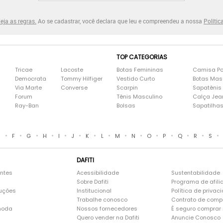
eja as regras.
Ao se cadastrar, você declara que leu e compreendeu a nossa
Polític
TOP CATEGORIAS
Tricae
Lacoste
Botas Femininas
Camisa Po
Democrata
Tommy Hilfiger
Vestido Curto
Botas Mas
Via Marte
Converse
Scarpin
Sapatênis
Forum
Tênis Masculino
Calça Jea
Ray-Ban
Bolsas
Sapatilha
•
•
•
•
•
•
•
•
•
•
•
•
•
•
•
E
F
G
H
I
J
K
L
M
N
O
P
Q
R
S
DAFITI
entes
Acessibilidade
Sustentabilidade
Sobre Dafiti
Programa de afili
luções
Institucional
Política de privac
Trabalhe conosco
Contrato de comp
moda
Nossos fornecedores
É seguro comprar n
Quero vender na Dafiti
Anuncie Conosco