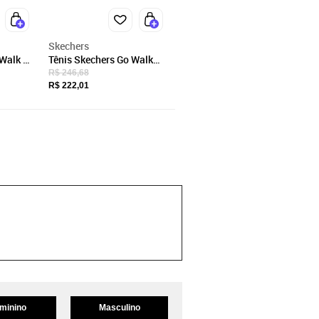
Skechers
Walk 6
Tênis Skechers Go Walk
rs
Joy Gow 896241 - Verde
R$ 246,68
zul
Água
R$ 222,01
minino
Masculino