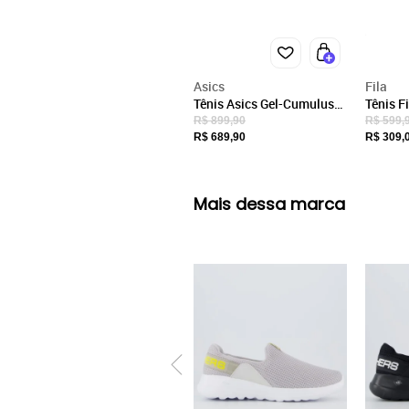
Asics
Fila
Tênis Asics Gel-Cumulus
Tênis F
27 Feminino - Rosa - Asics
Femini
R$ 899,90
R$ 599,
R$ 689,90
R$ 309,
Mais dessa marca