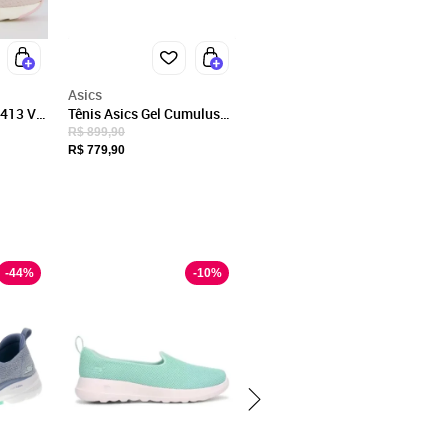
Asics
 413 V3
Tênis Asics Gel Cumulus
28 Feminino Rosa
R$ 899,90
R$ 779,90
-
44
%
-
10
%