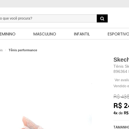
EMININO
MASCULINO
INFANTIL
ESPORTIV
is
Tênis performance
Skec
Tênis S
896364
Ver aval
Vendido e
R$ 435
R$ 2
4x
de
R$
TAMANH