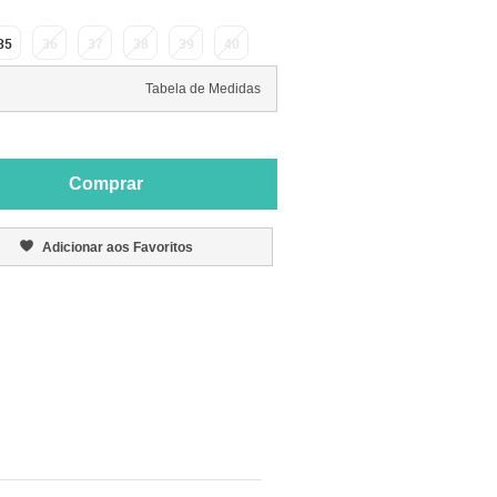
35
36
37
38
39
40
Tabela de Medidas
Comprar
Adicionar aos Favoritos