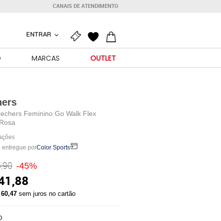
CANAIS DE ATENDIMENTO
ENTRAR
O
MARCAS
OUTLET
hers
kechers Feminino Go Walk Flex
 Rosa
iações
 entregue por
Color Sports
,90
-45%
41,88
 60,47
sem juros no cartão
O