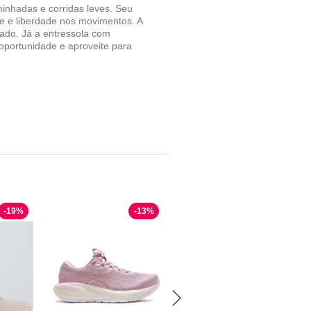
minhadas e corridas leves. Seu
de e liberdade nos movimentos. A
ado. Já a entressola com
oportunidade e aproveite para
-
19
%
-
13
%