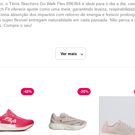
o, o Tênis Skechers Go Walk Flex 896364 é ideal para o dia a dia, ca
ch Fit oferece ajuste como uma meia, garantindo leveza, respirabilida
iona absorção dos impactos com retorno de energia e frescor prolong
super flexível entregam naturalidade em cada passada. Não perca a 
s. Compre o seu!
Ver mais
Rosa
Tênis Performance
-
48
%
-
20
%
Color Sports
Razão Social
Color Sports Comercio LTDA