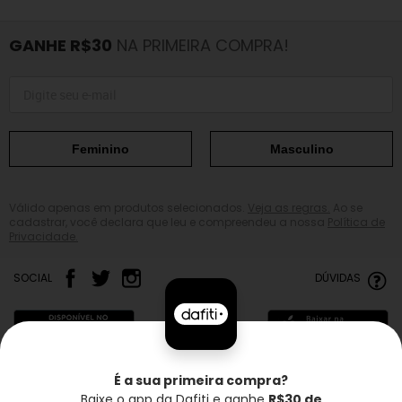
GANHE R$30
NA PRIMEIRA COMPRA!
Feminino
Masculino
Válido apenas em produtos selecionados.
Veja as regras.
Ao se
cadastrar, você declara que leu e compreendeu a nossa
Política de
Privacidade.
SOCIAL
DÚVIDAS
É a sua primeira compra?
Baixe o app da Dafiti e ganhe
R$30 de