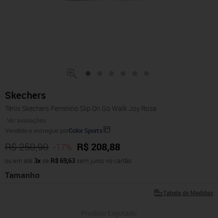
Skechers
Tênis Skechers Feminino Slip On Go Walk Joy Rosa
Ver avaliações
Vendido e entregue por
Color Sports
R$ 250,90
R$ 208,88
-17%
ou em até
3x
de
R$ 69,63
sem juros no cartão
Tamanho
Tabela de Medidas
Produto Esgotado