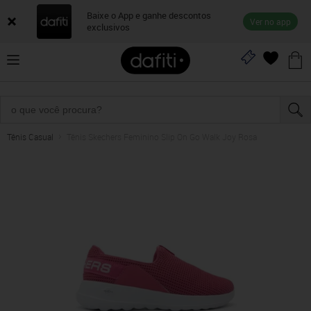
Baixe o App e ganhe descontos
Ver no app
exclusivos
Tênis Casual
Tênis Skechers Feminino Slip On Go Walk Joy Rosa