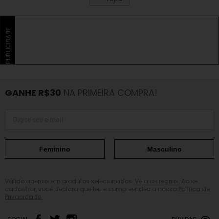
PUBLICIDADE
GANHE R$30
NA PRIMEIRA COMPRA!
Feminino
Masculino
Válido apenas em produtos selecionados.
Veja as regras.
Ao se
cadastrar, você declara que leu e compreendeu a nossa
Política de
Privacidade.