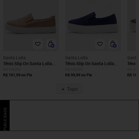
Santa Lolla
Santa Lolla
Santa
Tênis Slip On Santa Lolla
Tênis Slip On Santa Lolla
Tênis 
Suede Bege
Suede Azul
Suede
R$ 139,99
R$ 159,99
R$ 169
R$ 101,99
no Pix
R$ 99,99
no Pix
R$ 109
Topo
PUBLICIDADE