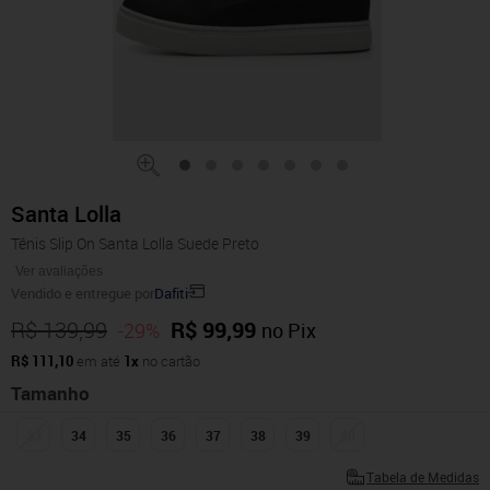
Santa Lolla
Tênis Slip On Santa Lolla Suede Preto
Ver avaliações
Vendido e entregue por
Dafiti
R$ 139,99
R$ 99,99
-29%
no Pix
R$ 111,10
em até
1x
no cartão
Tamanho
33
34
35
36
37
38
39
40
Tabela de Medidas