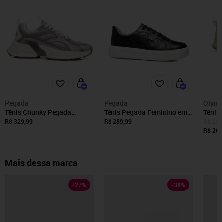
Pegada
Pegada
Olymp
Tênis Chunky Pegada
Tênis Pegada Feminino em
Tênis
Feminino em Tecido Grey
Couro Preto 211227-03
R$ 329,99
R$ 289,99
R$ 296
291601-03 Tênis Chunky
Tênis Pegada Feminino em
R$ 269
Esportivo Pegada Feminino
Couro Preto 211227-03 40
em Tecido Grey 291601-03
39
Mais dessa marca
-
27
%
-
38
%