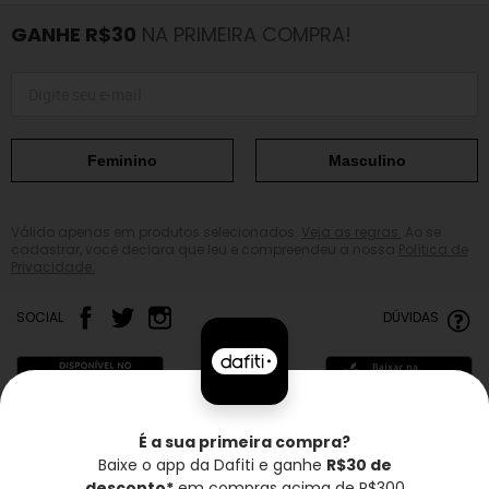
GANHE R$30
NA PRIMEIRA COMPRA!
Feminino
Masculino
Válido apenas em produtos selecionados.
Veja as regras.
Ao se
cadastrar, você declara que leu e compreendeu a nossa
Política de
Privacidade.
SOCIAL
DÚVIDAS
É a sua primeira compra?
Baixe o app da Dafiti e ganhe
R$30 de
Frete grátis*
Troca grátis
Entrega rápida
desconto*
em compras acima de R$300