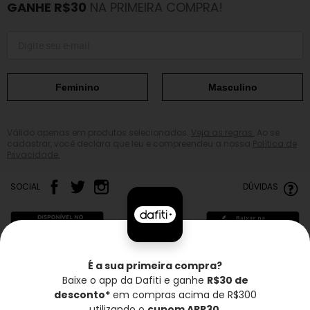
GANHE R$30
NA PRIMEIRA COMPRA!
Feminino
Masculino
Válido apenas em produtos selecionados.
Veja as regras.
Ao se
cadastrar, você declara que leu e compreendeu a nossa
Política de
Privacidade.
SOCIAL
DÚVIDAS
É a sua primeira compra?
Baixe o app da Dafiti e ganhe
R$30 de
Frete grátis*
Troca grátis
Entrega rápida
desconto*
em compras acima de R$300
utilizando o
cupom APP30
.