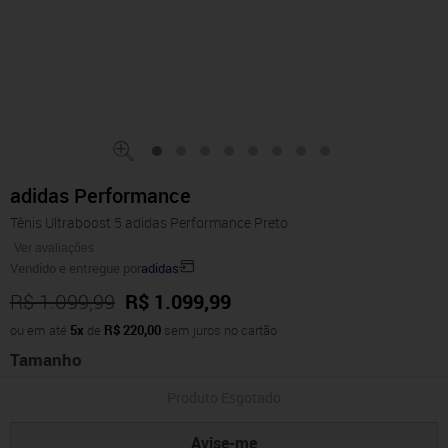
adidas Performance
Tênis Ultraboost 5 adidas Performance Preto
Ver avaliações
Vendido e entregue por
adidas
R$ 1.099,99
R$ 1.099,99
ou em até
5x
de
R$ 220,00
sem juros no cartão
Tamanho
Produto Esgotado
Avise-me