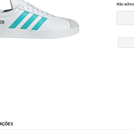
Não achou
adidas
AÇÕES
Razão Social