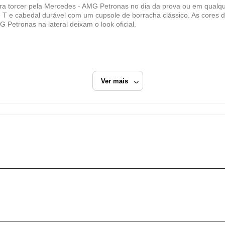
ADIDAS DO BRASIL LTDA
ra torcer pela Mercedes - AMG Petronas no dia da prova ou em qualque
 T e cabedal durável com um cupsole de borracha clássico. As cores d
CNPJ
Petronas na lateral deixam o look oficial.
42.274.696/0096-55
Endereço
ESTM LUIZ LOPES NETO, 756
Extrema, MG/
Ver mais
CEP: 37645-050
Fechar
adidas Performance
Branco