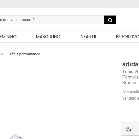
EMININO
MASCULINO
INFANTIL
ESPORTIV
is
Tênis performance
adida
Tênis V
Formula
Branco
Ver aval
Vendido e