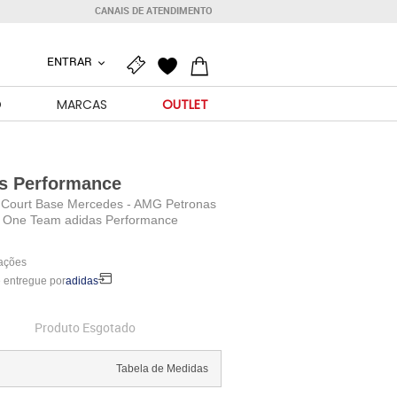
CANAIS DE ATENDIMENTO
ENTRAR
O
MARCAS
OUTLET
s Performance
l Court Base Mercedes - AMG Petronas
 One Team adidas Performance
iações
 entregue por
adidas
Produto Esgotado
Tabela de Medidas