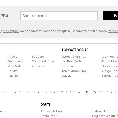
PRA!
Fe
eja as regras.
Ao se cadastrar, você declara que leu e compreendeu a nossa
Polític
TOP CATEGORIAS
Tricae
Lacoste
Botas Femininas
Camisa Po
Democrata
Tommy Hilfiger
Vestido Curto
Botas Mas
Via Marte
Converse
Scarpin
Sapatênis
Forum
Tênis Masculino
Calça Jea
Ray-Ban
Bolsas
Sapatilha
•
•
•
•
•
•
•
•
•
•
•
•
•
•
•
E
F
G
H
I
J
K
L
M
N
O
P
Q
R
S
DAFITI
entes
Acessibilidade
Sustentabilidade
Sobre Dafiti
Programa de afili