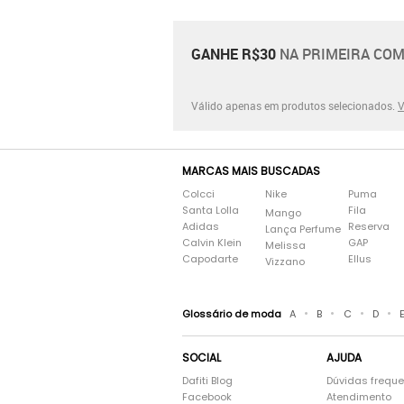
GANHE R$30
NA PRIMEIRA COM
Válido apenas em produtos selecionados.
V
MARCAS MAIS BUSCADAS
Colcci
Nike
Puma
Santa Lolla
Fila
Mango
Adidas
Reserva
Lança Perfume
Calvin Klein
GAP
Melissa
Capodarte
Ellus
Vizzano
•
•
•
•
Glossário de moda
A
B
C
D
SOCIAL
AJUDA
Dafiti Blog
Dúvidas frequ
Facebook
Atendimento