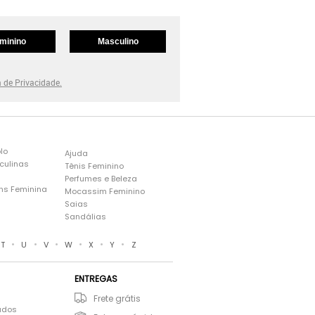
minino
Masculino
a de Privacidade.
lo
Ajuda
culinas
Tênis Feminino
Perfumes e Beleza
ns Feminina
Mocassim Feminino
s
Saias
Sandálias
•
•
•
•
•
•
T
U
V
W
X
Y
Z
ENTREGAS
Frete grátis
ados