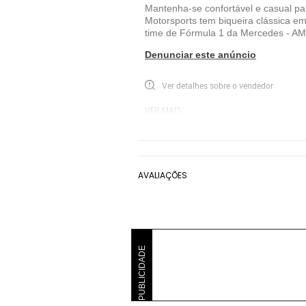
Mantenha-se confortável e casual pa
Motorsports tem biqueira clássica em
time de Fórmula 1 da Mercedes - AMG 
Denunciar este anúncio
Ver detalhes sobre o vendedor
VER MAIS
adidas Performance
Tênis Performance 
AVALIAÇÕES
PUBLICIDADE