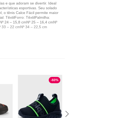
as e que adoram se divertir. Ideal
acterísticas esportivas. Seu solado
 o tênis Calce Fácil permite maior
: TêxtilForro: TêxtilPalmilha:
Nº 24 – 15,8 cmNº 25 – 16,4 cmNº
º 33 – 22 cmNº 34 – 22,5 cm
-
60
%