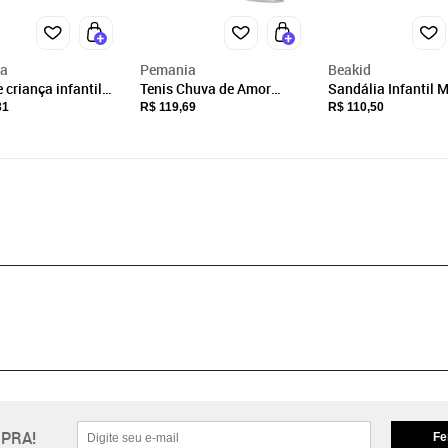
a
Pemania
Beakid
 criança infantil
Tenis Chuva de Amor
Sandália Infantil 
ino com luzinha
Infantil Menina Com
Luz Led Luzinha Q
31
R$ 119,69
R$ 110,50
d listrado
Luzinha Led que Pisca
Acende E Pisca Ro
Vem a Pulseira
Strass
PRA!
Fe