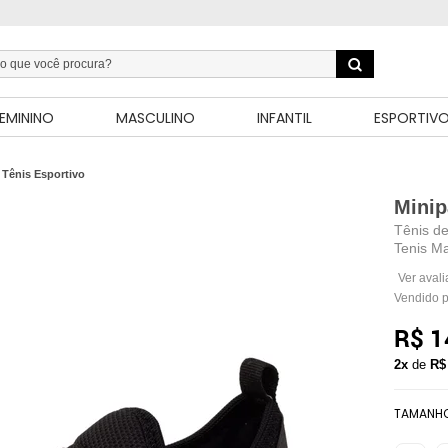
EMININO
MASCULINO
INFANTIL
ESPORTIV
Tênis Esportivo
Mini
Tênis de
Tenis Ma
Ver aval
Vendido 
R$ 1
2x
de
R$
TAMANH