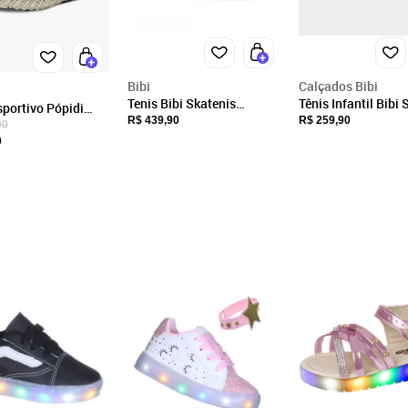
CNPJ
27.427.183/0001-82
Endereço
Rua VEREADOR JOSE FIORIN, 423
Bibi
Calçados Bibi
Birigüi, SP/SP
Tenis Bibi Skatenis
Tênis Infantil Bibi
sportivo Pópidi
1243016 Rodinhas
do Homem de Ferro
R$ 439,90
R$ 259,90
l Menino Marinho
CEP: 16.200-297
90
Fechar
Menina Infantil Bibi Preto
0