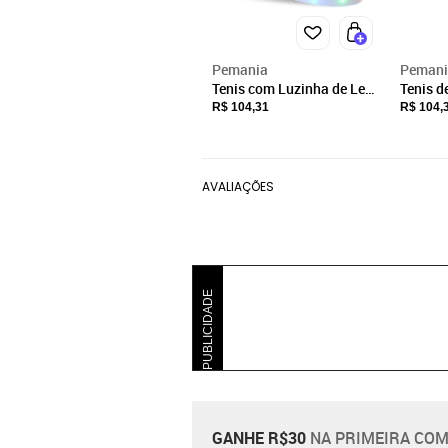
Pemania
Pemani
Tenis com Luzinha de Led
Tenis de
Pisca Pisca Preto Infantil
mascul
R$ 104,31
R$ 104,
Masculino Meninos
pisca le
AVALIAÇÕES
PUBLICIDADE
GANHE R$30
NA PRIMEIRA COM