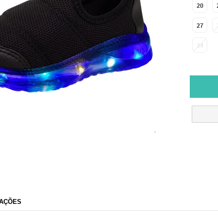
20
27
34
AÇÕES