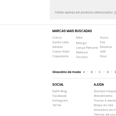
Válido apenas em produtos selecionados.
V
MARCAS MAIS BUSCADAS
Colcci
Nike
Puma
Santa Lolla
Fila
Mango
Adidas
Reserva
Lança Perfume
Calvin Klein
GAP
Melissa
Capodarte
Ellus
Vizzano
•
•
•
•
Glossário de moda
A
B
C
D
SOCIAL
AJUDA
Dafiti Blog
Dúvidas frequ
Facebook
Atendimento
Instagram
Trocas e devo
TikTok
Mapa do site
Glossário da 
Termos de uso