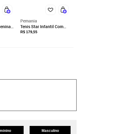
Pemania
Menina
Tenis Star Infantil Com
ue
Luzinha de Led que Pisca
R$ 179,55
sa
Brilha Acende Com
Pulseira de Criança
minino
Masculino