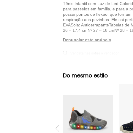
Tênis Infantil com Luz de Led Colori
para passeios em família, e para a pr
possui pontos de flexão, que tornam
respiração aos pezinhos. Ele cai per
EVASola: AntiderrapanteTabelas de 
26 – 17,4 cmNº 27 – 18 cmNº 28 – 1
Denunciar este anúncio
Ver detalhes sobre o vendedor
VER MAIS
Do mesmo estilo
Minipasso
Tênis Esportivo Minipasso