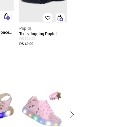
Pópidí
 Space
Tenis Jogging Popidi
 20
Infantil Preto com Verde
R$ 124,90
R$ 49,90