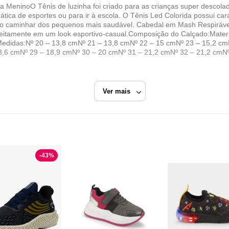
da MeninoO Tênis de luzinha foi criado para as crianças super descolad
ática de esportes ou para ir à escola. O Tênis Led Colorida possui car
 o caminhar dos pequenos mais saudável. Cabedal em Mash Respirável,
feitamente em um look esportivo-casual.Composição do Calçado:Material
Medidas:Nº 20 – 13,8 cmNº 21 – 13,8 cmNº 22 – 15 cmNº 23 – 15,2 cm
8,6 cmNº 29 – 18,9 cmNº 30 – 20 cmNº 31 – 21,2 cmNº 32 – 21,2 cmN
Ver mais
Preto
-
43
%
Comprei Calçados
Razão Social
Ilda de Lima Dias ME