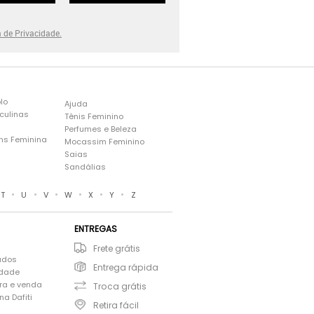
a de Privacidade.
lo
Ajuda
culinas
Tênis Feminino
Perfumes e Beleza
ns Feminina
Mocassim Feminino
s
Saias
Sandálias
•
•
•
•
•
•
T
U
V
W
X
Y
Z
ENTREGAS
Frete grátis
ados
Entrega rápida
idade
ra e venda
Troca grátis
a Dafiti
Retira fácil