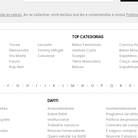
eja as regras.
Ao se cadastrar, você declara que leu e compreendeu a nossa
Polític
TOP CATEGORIAS
Tricae
Lacoste
Botas Femininas
Camisa Po
Democrata
Tommy Hilfiger
Vestido Curto
Botas Mas
Via Marte
Converse
Scarpin
Sapatênis
Forum
Tênis Masculino
Calça Jea
Ray-Ban
Bolsas
Sapatilha
•
•
•
•
•
•
•
•
•
•
•
•
•
•
•
E
F
G
H
I
J
K
L
M
N
O
P
Q
R
S
DAFITI
entes
Acessibilidade
Sustentabilidade
Sobre Dafiti
Programa de afili
luções
Institucional
Política de privac
Trabalhe conosco
Contrato de comp
moda
Nossos fornecedores
É seguro comprar n
Quero vender na Dafiti
Anuncie Conosco