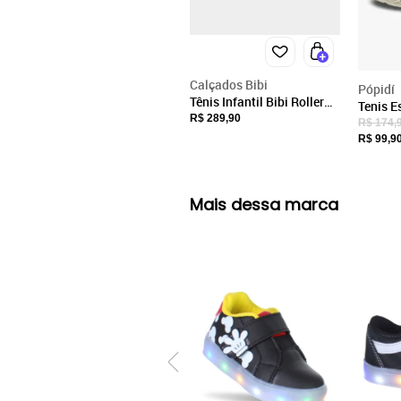
Calçados Bibi
Pópidí
Tênis Infantil Bibi Roller
Tenis E
Celebration 3.0 Cinza de
R$ 289,90
Infanti
R$ 174,
Dinossauros 1252106 22
R$ 99,9
Mais dessa marca