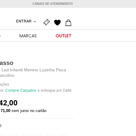
CANAIS DE ATENDIMENTO
ENTRAR
O
MARCAS
OUTLET
passo
 Led Infantil Menino Luzinha Pisca
sculino
iações
por
Comprei Calçados
e entregue por Dafiti
42,00
 71,00
sem juros no cartão
O