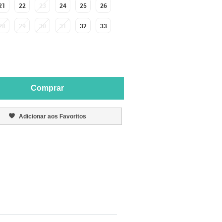
21
22
23
24
25
26
28
29
30
31
32
33
Comprar
Adicionar aos Favoritos