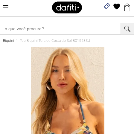
Biquini
Top Biquini Torcido Costa do Sol BQ1558SU