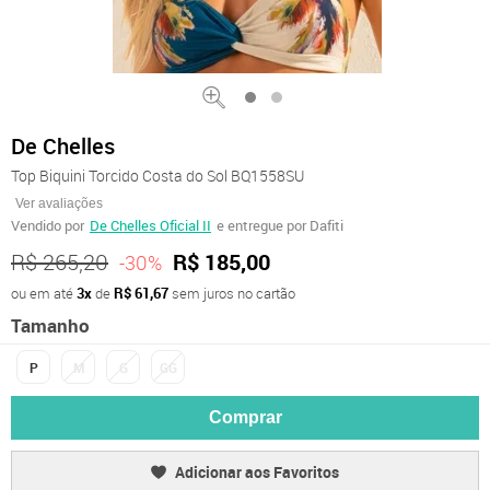
De Chelles
Top Biquini Torcido Costa do Sol BQ1558SU
Ver avaliações
Vendido por
De Chelles Oficial II
e entregue por Dafiti
R$ 265,20
R$ 185,00
-30%
ou em até
3x
de
R$ 61,67
sem juros no cartão
Tamanho
P
M
G
GG
Comprar
Adicionar aos Favoritos