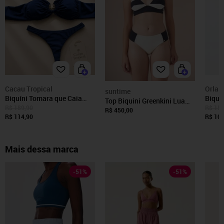
Cacau Tropical
Orla 
suntime
Biquíni Tomara que Caia
Biquín
Top Biquini Greenkini Lua
Feminino Azul Marinho com
com R
R$ 189,90
R$ 155
Crescente Suntime
R$ 450,00
Estrela, Alça Removível,
R$ 114,90
Fio D
R$ 108
Bojo Removível e Calcinha
Remov
Asa Delta
Esta
Mais dessa marca
-
51
%
-
51
%