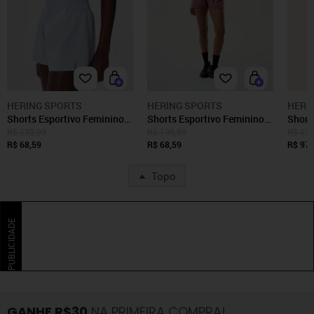
HERING SPORTS
HERING SPORTS
HERI
Shorts Esportivo Feminino
Shorts Esportivo Feminino
Short
Runner Easy Care Hering
Runner Easy Care Hering
Runne
R$ 139,99
R$ 139,99
R$ 139
R$ 68,59
R$ 68,59
R$ 97,
Topo
PUBLICIDADE
GANHE R$30
NA PRIMEIRA COMPRA!