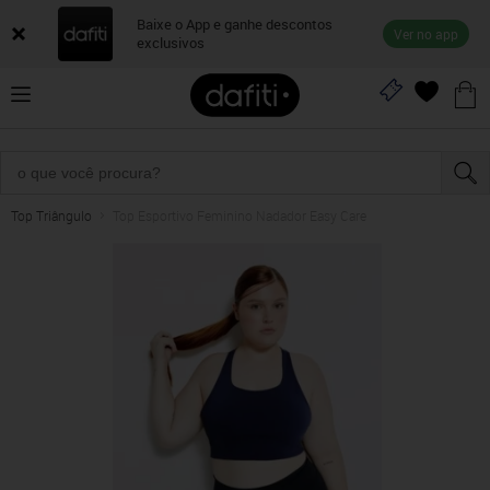
Baixe o App e ganhe descontos
Ver no app
exclusivos
Top Triângulo
Top Esportivo Feminino Nadador Easy Care