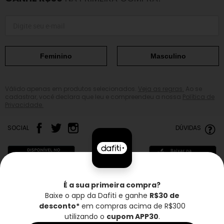
Feminino
Masculino
Válido apenas em produtos selecionados.
Veja as regras.
Ao se
cadastrar, você declara que leu e compreendeu a nossa
Política de
Privacidade.
SOCIAL
DÚVIDAS
É a sua primeira compra?
Baixe o app da Dafiti e ganhe
R$30 de
Frete grátis*
Troca grátis
Entrega rápida
desconto*
em compras acima de R$300
utilizando o
cupom APP30
.