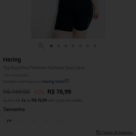
Hering
Top Esportivo Feminino Nadador Easy Care
Ver avaliações
Vendido e entregue por
Hering Store
R$ 159,99
R$ 76,99
-52%
ou em até
1x
de
R$ 76,99
sem juros no cartão
Tamanho
PP
P
M
G
XG
Tabela de Medidas