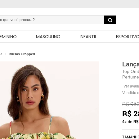
EMININO
MASCULINO
INFANTIL
ESPORTIV
as
Blusas Cropped
Lanç
Top Omb
Perfume
Ver aval
Vendido e
R$ 953
R$ 2
4x
de
R$
TAMANH