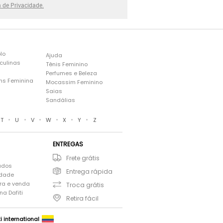
a de Privacidade.
lo
Ajuda
culinas
Tênis Feminino
Perfumes e Beleza
ns Feminina
Mocassim Feminino
s
Saias
Sandálias
•
•
•
•
•
•
T
U
V
W
X
Y
Z
ENTREGAS
Frete grátis
ados
Entrega rápida
idade
ra e venda
Troca grátis
a Dafiti
Retira fácil
ti international