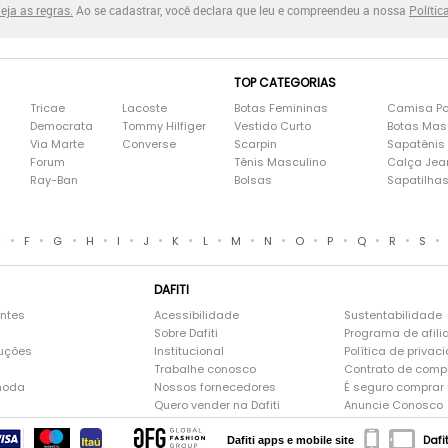
eja as regras.
Ao se cadastrar, você declara que leu e compreendeu a nossa
Polític
TOP CATEGORIAS
Tricae
Lacoste
Botas Femininas
Camisa Po
Democrata
Tommy Hilfiger
Vestido Curto
Botas Mas
Via Marte
Converse
Scarpin
Sapatênis
Forum
Tênis Masculino
Calça Jea
Ray-Ban
Bolsas
Sapatilha
•
•
•
•
•
•
•
•
•
•
•
•
•
•
•
E
F
G
H
I
J
K
L
M
N
O
P
Q
R
S
DAFITI
entes
Acessibilidade
Sustentabilidade
Sobre Dafiti
Programa de afili
luções
Institucional
Política de privac
Trabalhe conosco
Contrato de comp
moda
Nossos fornecedores
É seguro comprar n
Quero vender na Dafiti
Anuncie Conosco
Dafi
Dafiti apps e mobile site