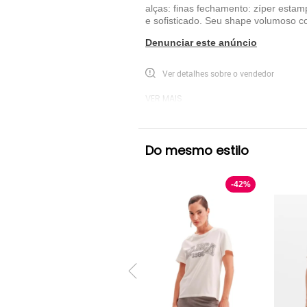
alças: finas fechamento: zíper estam
e sofisticado. Seu shape volumoso co
Denunciar este anúncio
Ver detalhes sobre o vendedor
VER MAIS
Lança Perfume
Blusas Cropped Lança P
Do mesmo estilo
-
42
%