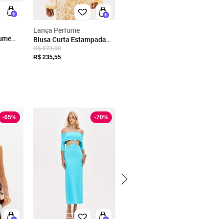
Lança Perfume
fume
Blusa Curta Estampada
 Off
Manga Ampla Lança
R$ 673,00
Perfume
R$ 235,55
-
65
%
-
70
%