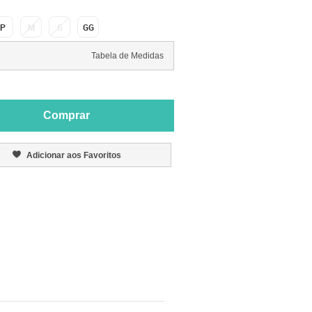
P
M
G
GG
Tabela de Medidas
Comprar
Adicionar aos Favoritos