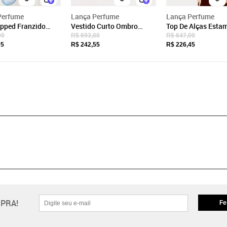
Perfume
Lança Perfume
Lança Perfume
opped Franzido
Vestido Curto Ombro
Top De Alças Esta
ado Lança
Único Estampado Lança
Com Amarração L
00
R$ 693,00
R$ 647,00
e
Perfume
Perfume
05
R$ 242,55
R$ 226,45
PRA!
Fe