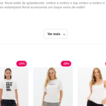
pa: floral estilo de gola/decote: ombro a ombro o top ombro a ombro é
m estamparia floral acrescenta um toque extra de estilo!
Ver mais
erfume
Amarelo
Blusas Cropped
-
24
%
-
28
%
Lança Perfume
Razão Social
Industria e Comercio de Confeccoes La Moda
CNPJ