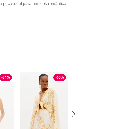
 a peça ideal para um look romântico
-
34
%
-
65
%