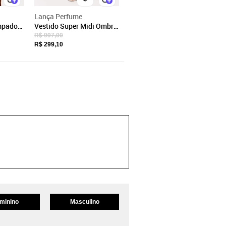
Lança Perfume
mpado
Vestido Super Midi Ombro
ança
a Ombro Lança Perfume
R$ 997,00
R$ 299,10
minino
Masculino