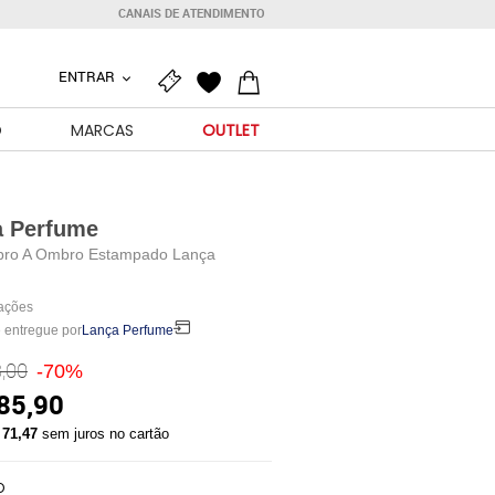
CANAIS DE ATENDIMENTO
ENTRAR
O
MARCAS
OUTLET
a Perfume
ro A Ombro Estampado Lança
iações
 entregue por
Lança Perfume
,00
-70%
85,90
 71,47
sem juros no cartão
O