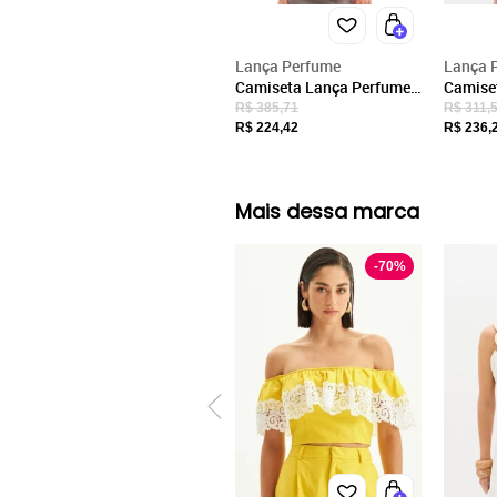
Lança Perfume
Lança 
Camiseta Lança Perfume
Camise
Estampa OU24 Off White
Regula
R$ 385,71
R$ 311,
Feminino
White 
R$ 224,42
R$ 236,
Mais dessa marca
-
70
%