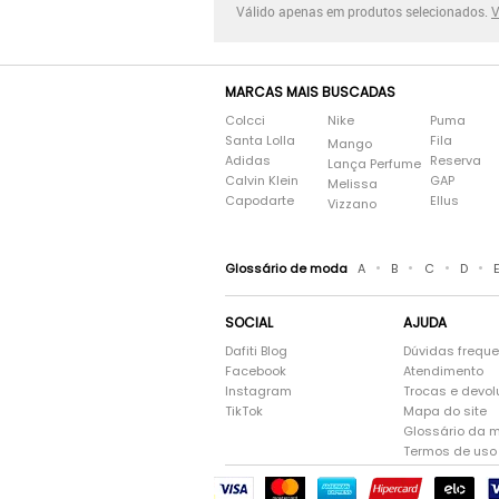
Válido apenas em produtos selecionados.
V
MARCAS MAIS BUSCADAS
Colcci
Nike
Puma
Santa Lolla
Fila
Mango
Adidas
Reserva
Lança Perfume
Calvin Klein
GAP
Melissa
Capodarte
Ellus
Vizzano
•
•
•
•
Glossário de moda
A
B
C
D
SOCIAL
AJUDA
Dafiti Blog
Dúvidas frequ
Facebook
Atendimento
Instagram
Trocas e devo
TikTok
Mapa do site
Glossário da 
Termos de uso