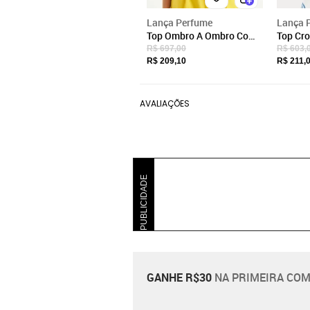
Lança Perfume
Lança 
Top Ombro A Ombro Com
Top Cr
Babados Lança Perfume
Estamp
R$ 697,00
R$ 603,
Perfum
R$ 209,10
R$ 211,
AVALIAÇÕES
PUBLICIDADE
GANHE R$30
NA PRIMEIRA COM