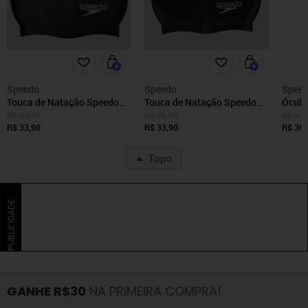
Speedo
Speedo
Spee
Touca de Natação Speedo
Touca de Natação Speedo
Óculo
Massage Cap Preta
Silicone Lisa Preta
Izy Sm
R$ 63,90
R$ 48,90
R$ 47,
R$ 33,90
R$ 33,90
R$ 36,
Topo
PUBLICIDADE
GANHE R$30
NA PRIMEIRA COMPRA!