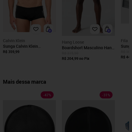
Calvin Klein
Fila
Hang Loose
Sunga Calvin Klein
Sunga
Boardshort Masculino Hang
Swimwear Gorgurão Stripes
R$ 359,99
R$ 104
Loose Blacks 20 Preta
R$ 319,90
Logo Preta
R$ 44,
R$ 204,99
no Pix
Mais dessa marca
-
47
%
-
31
%