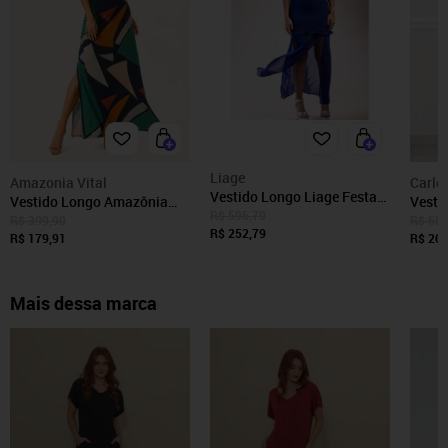
Liage
Amazonia Vital
Carlo
Vestido Longo Liage Festa
Vestido Longo Amazônia
Vesti
Fenda Lateral Tule Decote V
R$ 595,70
Vital Malha Gola Canoa
Babad
R$ 399,90
R$ 689
Alça Azul Celeste
R$ 252,79
Manga Curta Geometrias do
R$ 179,91
Marr
R$ 206
Tempo
Mais dessa marca