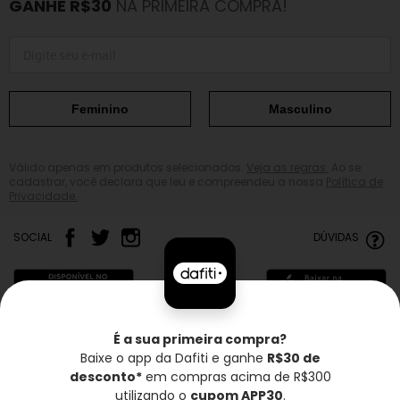
GANHE R$30
NA PRIMEIRA COMPRA!
Feminino
Masculino
Válido apenas em produtos selecionados.
Veja as regras.
Ao se
cadastrar, você declara que leu e compreendeu a nossa
Política de
Privacidade.
SOCIAL
DÚVIDAS
É a sua primeira compra?
Baixe o app da Dafiti e ganhe
R$30 de
Frete grátis*
Troca grátis
Entrega rápida
desconto*
em compras acima de R$300
utilizando o
cupom APP30
.