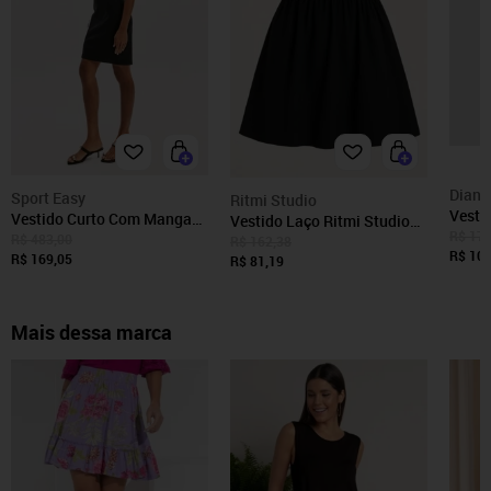
Diann
Sport Easy
Ritmi Studio
Vesti
Vestido Curto Com Manga
Vestido Laço Ritmi Studio
Twill
R$ 174
Curta Sport Easy
R$ 483,00
Preto
R$ 162,38
Preto
R$ 104
R$ 169,05
R$ 81,19
Mais dessa marca