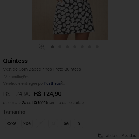
Quintess
Vestido Com Babadinhos Preto Quintess
Ver avaliações
Vendido e entregue por
Posthaus
R$ 124,90
R$ 124,90
ou em até
2x
de
R$ 62,45
sem juros no cartão
Tamanho
XXXG
XXG
P
M
GG
G
Tabela de Medidas