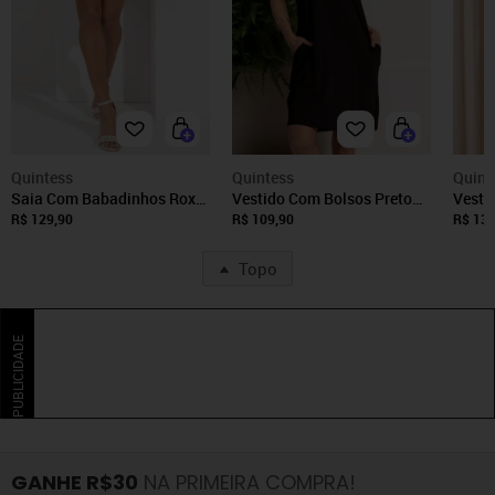
Quintess
Quintess
Quint
Saia Com Babadinhos Roxo
Vestido Com Bolsos Preto
Vesti
Quintess
Quintess
Quint
R$ 129,90
R$ 109,90
R$ 134
Topo
PUBLICIDADE
GANHE R$30
NA PRIMEIRA COMPRA!