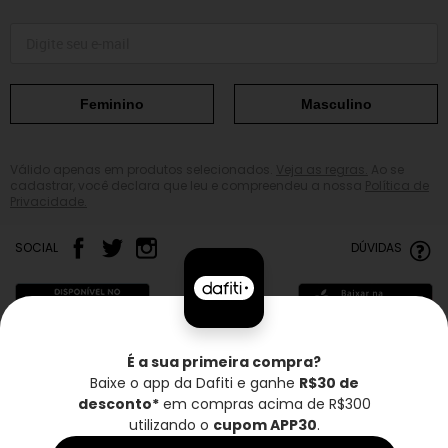
Feminino
Masculino
Válido apenas em produtos selecionados.
Veja as regras.
Ao se
cadastrar, você declara que leu e compreendeu a nossa
Política de
Privacidade.
SOCIAL
DÚVIDAS
É a sua primeira compra?
Baixe o app da Dafiti e ganhe
R$30 de
Frete grátis*
Troca grátis
Entrega rápida
desconto*
em compras acima de R$300
utilizando o
cupom APP30
.