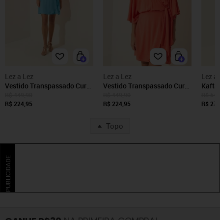
Lez a Lez
Lez a Lez
Lez a
Vestido Transpassado Curto
Vestido Transpassado Curto
Kafta
Com Mangas 3/4
Com Mangas 3/4
Manga
R$ 449,90
R$ 449,90
R$ 549
R$ 224,95
R$ 224,95
R$ 274
Topo
PUBLICIDADE