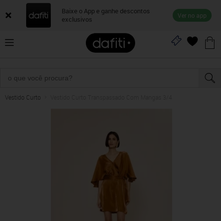
Baixe o App e ganhe descontos
Ver no app
exclusivos
Vestido Curto
Vestido Curto Transpassado Com Mangas 3/4