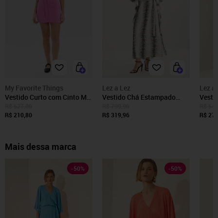
My Favorite Things
Lez a Lez
Lez a
Vestido Curto com Cinto My
Vestido Chá Estampado
Vesti
Favorite Things
Com Mangas Amplas E
Com 
R$ 527,00
R$ 799,90
R$ 549
R$ 210,80
Faixa
R$ 319,96
R$ 274
Mais dessa marca
-
50
%
-
50
%