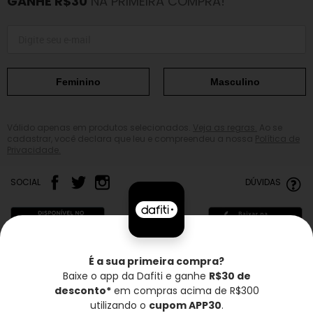
GANHE R$30
NA PRIMEIRA COMPRA!
Feminino
Masculino
Válido apenas em produtos selecionados.
Veja as regras.
Ao se
cadastrar, você declara que leu e compreendeu a nossa
Política de
Privacidade.
SOCIAL
DÚVIDAS
É a sua primeira compra?
Baixe o app da Dafiti e ganhe
R$30 de
Frete grátis*
Troca grátis
Entrega rápida
desconto*
em compras acima de R$300
utilizando o
cupom APP30
.