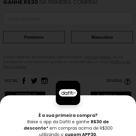
GANHE R$30
NA PRIMEIRA COMPRA!
Feminino
Masculino
Válido apenas em produtos selecionados.
Veja as regras.
Ao se
cadastrar, você declara que leu e compreendeu a nossa
Política de
Privacidade.
SOCIAL
DÚVIDAS
É a sua primeira compra?
Baixe o app da Dafiti e ganhe
R$30 de
Frete grátis*
Troca grátis
Entrega rápida
desconto*
em compras acima de R$300
utilizando o
cupom APP30
.