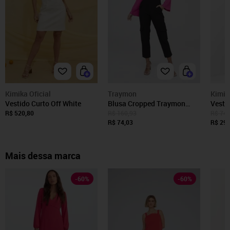
Kimika Oficial
Traymon
Kimik
Vestido Curto Off White
Blusa Cropped Traymon
Vesti
Manga Longa Pink
Lima
R$ 520,80
R$ 160,93
R$ 740
R$ 74,03
R$ 296
Mais dessa marca
-
60
%
-
60
%