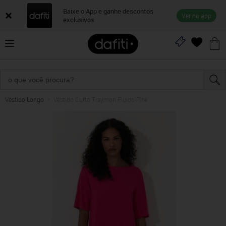
Baixe o App e ganhe descontos
Ver no app
exclusivos
Vestido Longo
Vestido Curto Traymon Fluído Pink