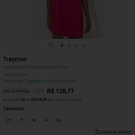
Traymon
Vestido Curto Traymon Fluído Pink
Ver avaliações
Vendido por
Traymon
e entregue por Dafiti
R$ 279,93
R$ 128,77
-54%
ou em até
2x
de
R$ 64,39
sem juros no cartão
Tamanho
PP
P
M
G
GG
Tabela de Medidas