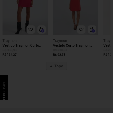
Traymon
Traymon
Tray
Vestido Traymon Curto
Vestido Curto Traymon
Vesti
Fluído Manga Longa Pink
Fluído Vermelho
Fluíd
R$ 335,93
R$ 230,93
R$ 279
R$ 134,37
R$ 92,37
R$ 128
Topo
PUBLICIDADE