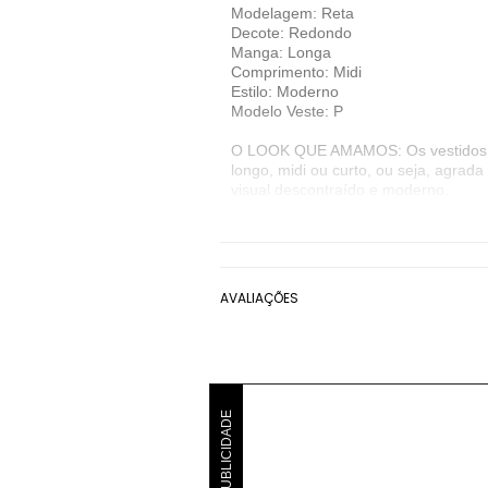
Modelagem: Reta
Decote: Redondo
Manga: Longa
Comprimento: Midi
Estilo: Moderno
Modelo Veste: P
O LOOK QUE AMAMOS: Os vestidos sã
longo, midi ou curto, ou seja, agrad
visual descontraído e moderno.
Criada em Barcelona, a Mango se tor
à cada país. Seu design criativo ac
Denunciar este anúncio
AVALIAÇÕES
Ver detalhes sobre o vendedor
VER MAIS
Mango
Vestido Midi Mango
Marrom
PUBLICIDADE