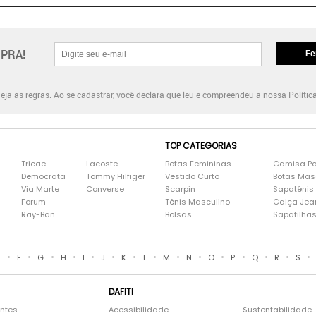
PRA!
Fe
eja as regras.
Ao se cadastrar, você declara que leu e compreendeu a nossa
Polític
TOP CATEGORIAS
Tricae
Lacoste
Botas Femininas
Camisa Po
Democrata
Tommy Hilfiger
Vestido Curto
Botas Mas
Via Marte
Converse
Scarpin
Sapatênis
Forum
Tênis Masculino
Calça Jea
Ray-Ban
Bolsas
Sapatilha
•
•
•
•
•
•
•
•
•
•
•
•
•
•
•
E
F
G
H
I
J
K
L
M
N
O
P
Q
R
S
DAFITI
entes
Acessibilidade
Sustentabilidade