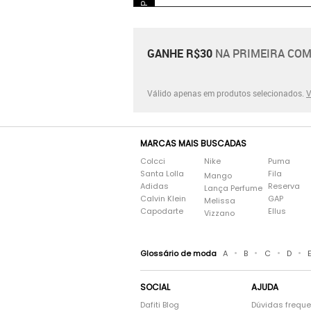
GANHE R$30
NA PRIMEIRA COM
Válido apenas em produtos selecionados.
V
MARCAS MAIS BUSCADAS
Colcci
Nike
Puma
Santa Lolla
Fila
Mango
Adidas
Reserva
Lança Perfume
Calvin Klein
GAP
Melissa
Capodarte
Ellus
Vizzano
•
•
•
•
Glossário de moda
A
B
C
D
SOCIAL
AJUDA
Dafiti Blog
Dúvidas frequ