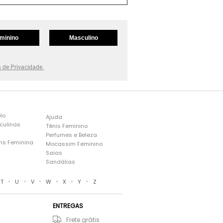
minino
Masculino
a de Privacidade.
lo
Ajuda
culinas
Tênis Feminino
Perfumes e Beleza
ns Feminina
Mocassim Feminino
s
Saias
Sandálias
•
•
•
•
•
•
T
U
V
W
X
Y
Z
ENTREGAS
Frete grátis