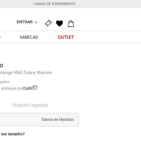
CANAIS DE ATENDIMENTO
ENTRAR
O
MARCAS
OUTLET
o
 Mango Midi Zebra Marrom
iações
 entregue por
Dafiti
Produto Esgotado
Tabela de Medidas
 seu tamanho?