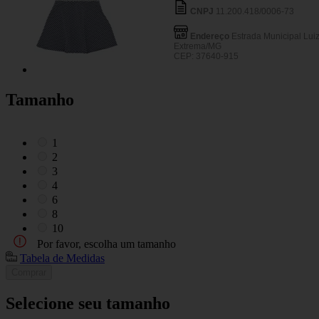
CNPJ
11.200.418/0006-73
Endereço
Estrada Municipal Lui
Extrema/MG
CEP: 37640-915
Tamanho
1
2
3
4
6
8
10
Por favor, escolha um tamanho
Tabela de Medidas
Comprar
Selecione seu tamanho