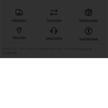
Frete grátis*
Troca grátis
Entrega rápida
Retira fácil
Atendimento
Acessibilidade
© Dafiti 2011 - 2020. Todos os direitos reservados. Veja nossa
Política de
Privacidade