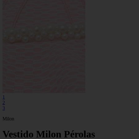
1
2
3
Milon
Vestido Milon Pérolas