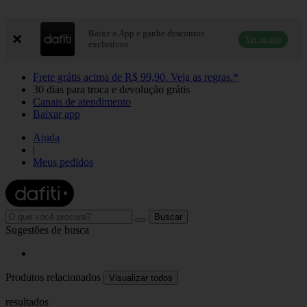
Baixe o App e ganhe descontos
Ver no app
exclusivos
Frete grátis
acima de R$ 99,90.
Veja as regras.*
30 dias para troca e devolução grátis
Canais de atendimento
Baixar app
Ajuda
|
Meus pedidos
Sugestões de busca
Produtos relacionados
Visualizar todos
resultados