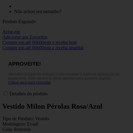
Não achou seu tamanho?
Produto Esgotado
Avise-me
Adicionar aos Favoritos
Compre em até
00h00min
e receba hoje
Compre em até
00h00min
e receba amanhã
APROVEITE!
Atenção! O prazo de entrega conta somente a partir da aprovação do
pagamento. Este serviço é válido apenas para algumas regiões.
Clique aqui para consultar
.
Detalhes do produto
Vestido Milon Pérolas Rosa/Azul
Tipo de Produto: Vestido
Modelagem: Evasê
Gola: Redonda