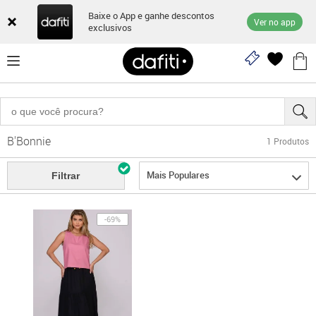
Baixe o App e ganhe descontos
Ver no app
exclusivos
B'Bonnie
1
Produtos
Mais Populares
Filtrar
-69%