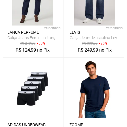
Patrocinado
Patrocinado
LANÇA PERFUME
LEVIS
Calça Jeans Feminina Lança Perfume Mom Luna Azul
Calça Jeans Masculina Levis 511 
R$
249,99
- 50%
R$
339,90
- 26%
R$
124,99
no Pix
R$
249,99
no Pix
ADIDAS UNDERWEAR
ZOOMP