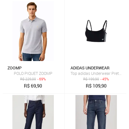
ZOOMP
ADIDAS UNDERWEAR
POLO PIQUET ZOOMP
Top adidas Underwear Preto Dec
R$
229,00
- 69%
R$
199,90
- 45%
R$
69,90
R$
109,90