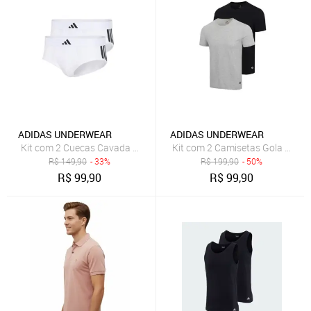
ADIDAS UNDERWEAR
ADIDAS UNDERWEAR
Kit com 2 Cuecas Cavada Baixa adidas Underwear Branco
Kit com 2 Camisetas Gola Carec
R$
149,90
- 33%
R$
199,90
- 50%
R$
99,90
R$
99,90