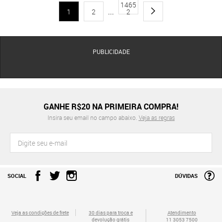
1465
1
2
...
2
PUBLICIDADE
GANHE R$20 NA PRIMEIRA COMPRA!
Insira seu email no campo abaixo.
Veja as regras
SOCIAL
DÚVIDAS
Veja as condições de frete
30 dias para troca e
Atendimento
devolução grátis
11 3053 7500