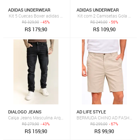
ADIDAS UNDERWEAR
ADIDAS UNDERWEAR
Kit 5 Cuecas Boxer adidas Underwear Multicolorido
Kit com 2 Camisetas Gola Care
R$
329,90
- 45%
R$
249,00
- 56%
R$
179,90
R$
109,90
DIALOGO JEANS
AD LIFE STYLE
BERMUDA CHINO AD FASHION 
Calça Jeans Masculina Arqueada Preta com Elastano Dialogo Preto
R$
279,90
- 43%
R$
299,00
- 67%
R$
159,90
R$
99,90