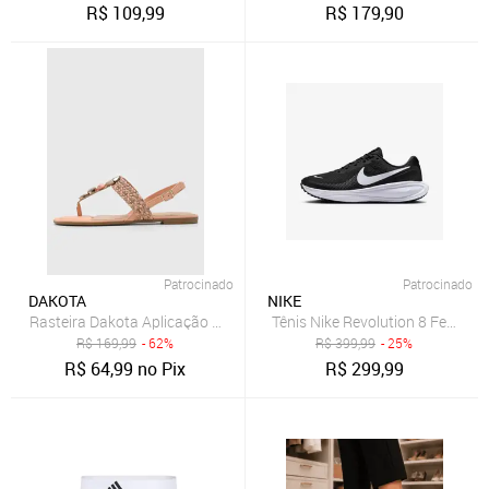
R$
109,99
R$
179,90
Patrocinado
Patrocinado
DAKOTA
NIKE
Rasteira Dakota Aplicação Coral
Tênis Nike Revolution 8 Feminin
R$
169,99
- 62%
R$
399,99
- 25%
R$
64,99
no Pix
R$
299,99