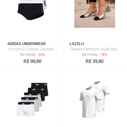
ADIDAS UNDERWEAR
LAZZLU
Kit com 2 Cuecas Cavada Baixa adidas Underwear Multicolorido
Sapato Feminino Mule Salto Blo
R$
149,90
- 33%
R$
179,90
- 78%
R$
99,90
R$
39,90