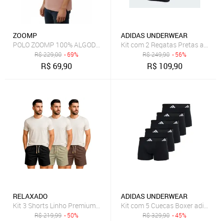
ZOOMP
ADIDAS UNDERWEAR
POLO ZOOMP 100% ALGODÃO
Kit com 2 Regatas Pretas adida
R$
229,00
- 69%
R$
249,90
- 56%
R$
69,90
R$
109,90
RELAXADO
ADIDAS UNDERWEAR
Kit 3 Shorts Linho Premium Relaxado Bermuda Masculina
Kit com 5 Cuecas Boxer adidas 
R$
219,99
- 50%
R$
329,90
- 45%