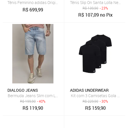
Tênis Feminino adidas Originals Sl 72 OG Marrom
Tênis Slip On Santa Lolla New Pr
R$
139,90
- 23%
R$
699,99
R$
107,09
no Pix
DIALOGO JEANS
ADIDAS UNDERWEAR
Bermuda Jeans Slim com Lavagem Clara Dialogo Jeans
Kit com 3 Camisetas Gola Carec
R$
199,90
- 40%
R$
229,90
- 30%
R$
119,90
R$
159,90