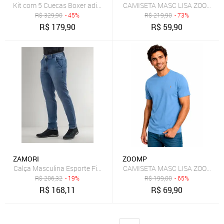
Kit com 5 Cuecas Boxer adidas Underwear Preto
CAMISETA MASC LISA ZOOMP
R$
329,90
- 45%
R$
219,90
- 73%
R$
179,90
R$
59,90
ZAMORI
ZOOMP
Calça Masculina Esporte Fino Jeans Reforçada
CAMISETA MASC LISA ZOOMP
R$
206,32
- 19%
R$
199,00
- 65%
R$
168,11
R$
69,90