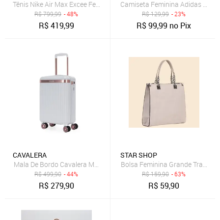
Tênis Nike Air Max Excee Feminino
Camiseta Feminina Adidas Origi
R$
799,99
- 48%
R$
129,99
- 23%
R$
419,99
R$
99,99
no Pix
CAVALERA
STAR SHOP
Mala De Bordo Cavalera Média Resistente Viagem P Casual Moder
Bolsa Feminina Grande Transver
R$
499,90
- 44%
R$
159,90
- 63%
R$
279,90
R$
59,90