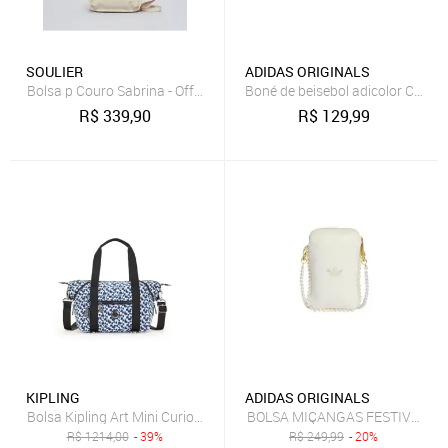
SOULIER
ADIDAS ORIGINALS
Bolsa p Couro Sabrina - Offwhite u - offwhite
Boné de beisebol adicolor Classic
R$
339,90
R$
129,99
KIPLING
ADIDAS ORIGINALS
Bolsa Kipling Art Mini Curious Leopard
BOLSA MIÇANGAS FESTIVAL adid
R$
1214,00
- 39%
R$
249,99
- 20%