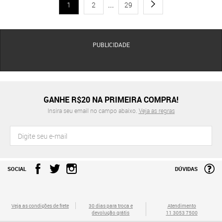
1
2
...
29
PUBLICIDADE
GANHE R$20 NA PRIMEIRA COMPRA!
Insira seu email no campo abaixo.
Veja as regras
SOCIAL
DÚVIDAS
Veja as condições de frete
30 dias para troca e
Atendimento
devolução grátis
11 3053 7500