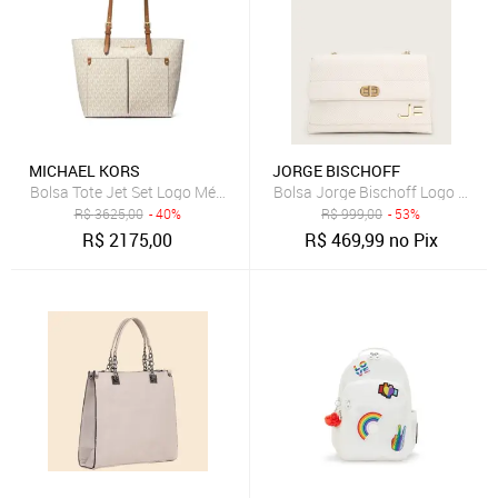
MICHAEL KORS
JORGE BISCHOFF
Bolsa Tote Jet Set Logo Média 35F3gtvt3b150
Bolsa Jorge Bischoff Logo Bran
R$
3625,00
- 40%
R$
999,00
- 53%
R$
2175,00
R$
469,99
no Pix