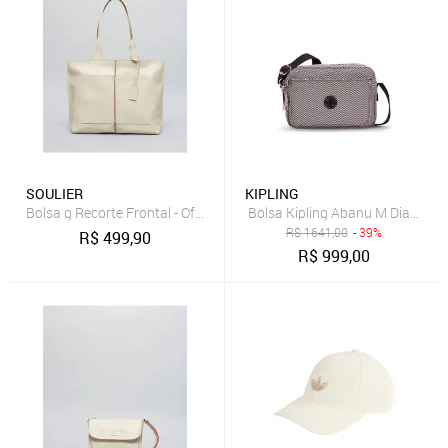
SOULIER
KIPLING
Bolsa g Recorte Frontal - Offwhite u - offwhite
Bolsa Kipling Abanu M Diagonal
R$
1641,00
- 39%
R$
499,90
R$
999,00