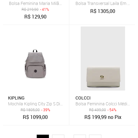
Bolsa Feminina Maria Milão Matelassê Off White com Corrente Dou
Bolsa Transversal Laila Em Lo
R$
219,90
- 41%
R$
1305,00
R$
129,90
KIPLING
COLCCI
Mochila Kipling City Zip S Diagonal Jq
Bolsa Feminina Colcci Média Pol
R$
1805,00
- 39%
R$
439,00
- 54%
R$
1099,00
R$
199,99
no Pix