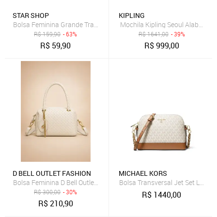
STAR SHOP
KIPLING
Bolsa Feminina Grande Transversal De Ombro Alça Corrente Star S
Mochila Kipling Seoul Alabaste
R$
159,90
- 63%
R$
1641,00
- 39%
R$
59,90
R$
999,00
D BELL OUTLET FASHION
MICHAEL KORS
Bolsa Feminina D Bell Outlet Fashion Elegance Creme
Bolsa Transversal Jet Set Log
R$
300,00
- 30%
R$
1440,00
R$
210,90