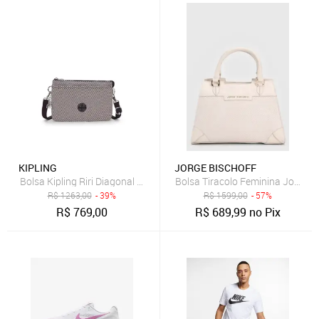
KIPLING
JORGE BISCHOFF
Bolsa Kipling Riri Diagonal Jq
Bolsa Tiracolo Feminina Jorge B
R$
1263,00
- 39%
R$
1599,00
- 57%
R$
769,00
R$
689,99
no Pix