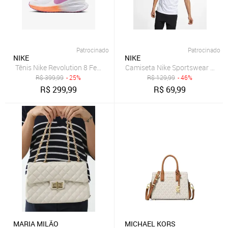
Patrocinado
Patrocinado
NIKE
NIKE
Tênis Nike Revolution 8 Feminino
Camiseta Nike Sportswear Icon 
R$
399,99
- 25%
R$
129,99
- 46%
R$
299,99
R$
69,99
MARIA MILÃO
MICHAEL KORS