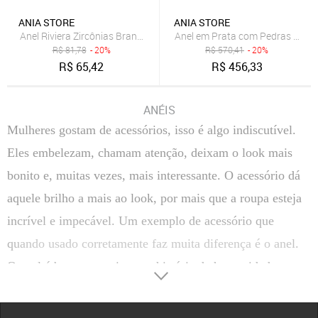
ANIA STORE
ANIA STORE
Anel Riviera Zircônias Brancas Banhado a Ródio Semijoia Ania Store
Anel em Prata com Pedras Moiss
R$
81,78
- 20%
R$
570,41
- 20%
R$
65,42
R$
456,33
ANÉIS
Mulheres gostam de acessórios, isso é algo indiscutível.
Eles embelezam, chamam atenção, deixam o look mais
bonito e, muitas vezes, mais interessante. O acessório dá
aquele brilho a mais ao look, por mais que a roupa esteja
incrível e impecável. Um exemplo de acessório que
quando usado corretamente faz muita diferença é o anel.
O anel é bastante curioso na história da humanidade.
Desde a antiguidade, ele já era bastante usado e possuía
um significado, como por exemplo entre os gregos e