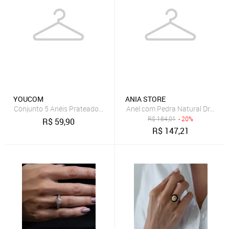
YOUCOM
ANIA STORE
Conjunto 5 Anéis Prateados Pedras Coloridas
Anel com Pedra Natural Drusa D
R$
184,01
- 20%
R$
59,90
R$
147,21