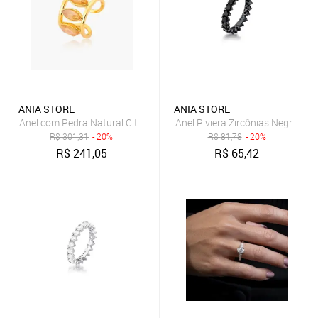
ANIA STORE
ANIA STORE
Anel com Pedra Natural Citrino Semijoia Banhado a Ouro 18k Ania S
Anel Riviera Zircônias Negras B
R$
301,31
- 20%
R$
81,78
- 20%
R$
241,05
R$
65,42