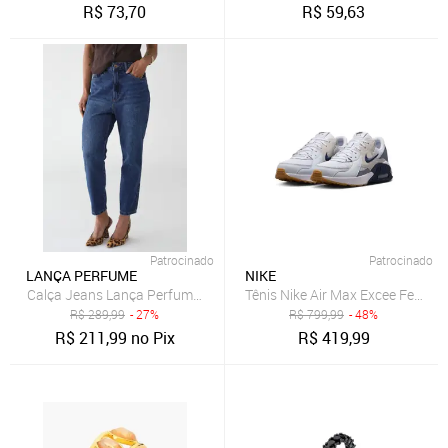
R$
73,70
R$
59,63
Patrocinado
Patrocinado
LANÇA PERFUME
NIKE
Calça Jeans Lança Perfume Mom Luna Azul
Tênis Nike Air Max Excee Femini
R$
289,99
- 27%
R$
799,99
- 48%
R$
211,99
no Pix
R$
419,99