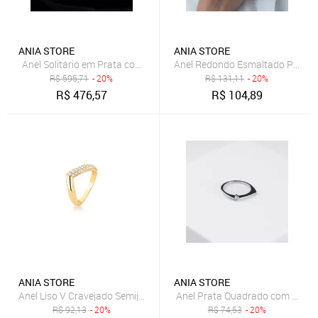
ANIA STORE
ANIA STORE
Anel Solitário em Prata com Pedra Moissanite 7.0mm e Cravações S
Anel Redondo Esmaltado Preto S
R$
595,71
- 20%
R$
131,11
- 20%
R$
476,57
R$
104,89
ANIA STORE
ANIA STORE
Anel Liso V Cravejado Semijoia Banhada a Ouro 18K Ania Store
Anel Prata Quadrado com Ponto 
R$
92,13
- 20%
R$
74,53
- 20%