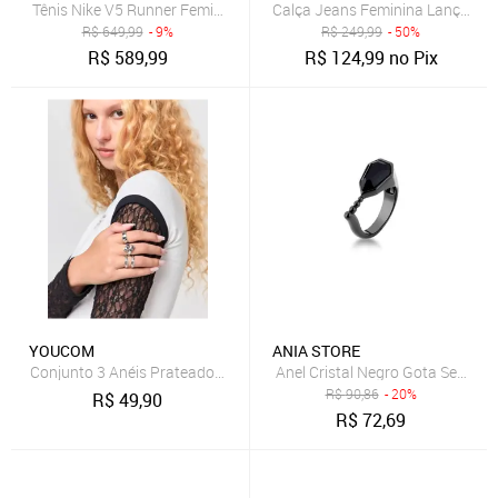
Tênis Nike V5 Runner Feminino
Calça Jeans Feminina Lança Pe
R$
649,99
- 9%
R$
249,99
- 50%
R$
589,99
R$
124,99
no Pix
YOUCOM
ANIA STORE
Conjunto 3 Anéis Prateados Ilhós
Anel Cristal Negro Gota Semijoi
R$
90,86
- 20%
R$
49,90
R$
72,69