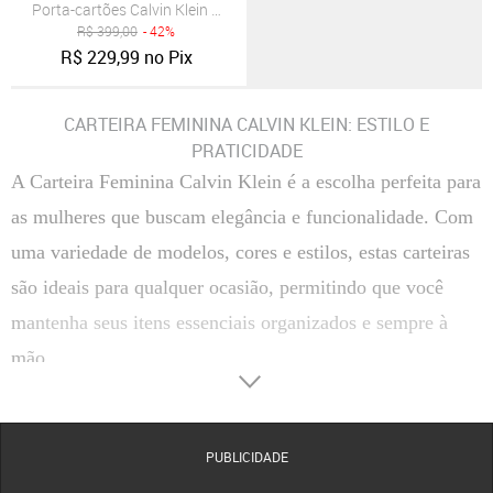
Porta-cartões Calvin Klein Texturizado Marrom
R$
399,00
- 42%
R$
229,99
no Pix
CARTEIRA FEMININA CALVIN KLEIN: ESTILO E
PRATICIDADE
A Carteira Feminina Calvin Klein é a escolha perfeita para
as mulheres que buscam elegância e funcionalidade. Com
uma variedade de modelos, cores e estilos, estas carteiras
são ideais para qualquer ocasião, permitindo que você
mantenha seus itens essenciais organizados e sempre à
mão.
Tipos de Carteira Feminina Calvin Klein
As carteiras Calvin Klein se destacam por sua variedade
de tipos, cada uma projetada para atender diferentes
PUBLICIDADE
necessidades e estilos. Confira a seguir os principais tipos: