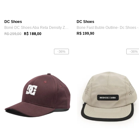
DC Shoes
DC Shoes
Boné DC Shoes Aba Reta Density Zone WT25 Vermelho
Bone 
R$ 295,00
R$ 199,90
R$ 188,00
-36%
-36%