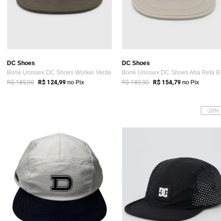
DC Shoes
DC Shoes
Boné Unissex DC Shoes Worker Verde
Boné
R$ 189,90
R$ 189,90
R$ 124,99
no Pix
R$ 154,79
no Pix
-10%