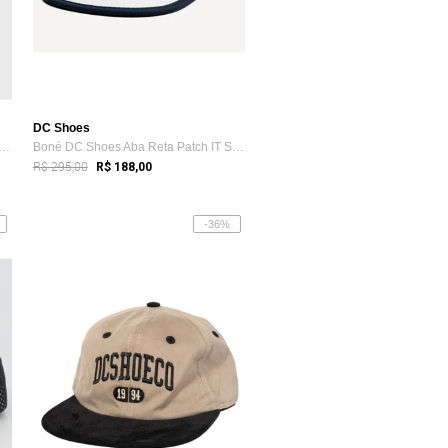
DC Shoes
 Unissex DC Shoes Aba Reta Bege
Boné DC Shoes Aba Reta Patch IT SM26 Branco
R$ 295,00
R$ 188,00
-36%