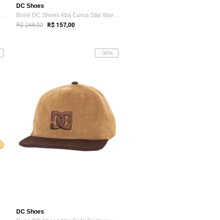
DC Shoes
Bone Fast Bobble Duo- Dc Shoes - Preto
Boné DC Shoes Aba Curva Star Wars Luke S...
R$ 246,00
R$ 157,00
-36%
DC Shoes