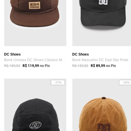
DC Shoes
DC Shoes
Boné Unissex DC Shoes Clássico Marrom
Boné Masculino DC Dad Star Preto
R$ 189,90
R$ 159,90
R$ 119,99
no Pix
R$ 89,99
no Pix
-37%
-34%