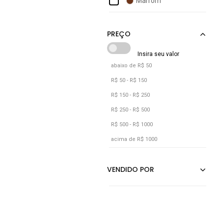
Marrom
Converse
Off-white
Dc Shoes
Preto
Rosa
Verde
abaixo de R$ 50
Vermelho
R$ 50 - R$ 150
R$ 150 - R$ 250
R$ 250 - R$ 500
R$ 500 - R$ 1000
acima de R$ 1000