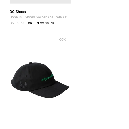
DC Shoes
Boné DC Shoes Aba Reta Base Five WT25 Caqui
Boné DC Shoes Soccer Aba Reta Azul Escuro
R$ 189,90
R$ 119,99
no Pix
-36%