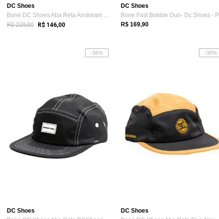
DC Shoes
DC Shoes
Boné DC Shoes Aba Reta Airstream WT25 BrancoPreto
R$ 229,00
R$ 169,90
R$ 146,00
-36%
-36%
DC Shoes
DC Shoes