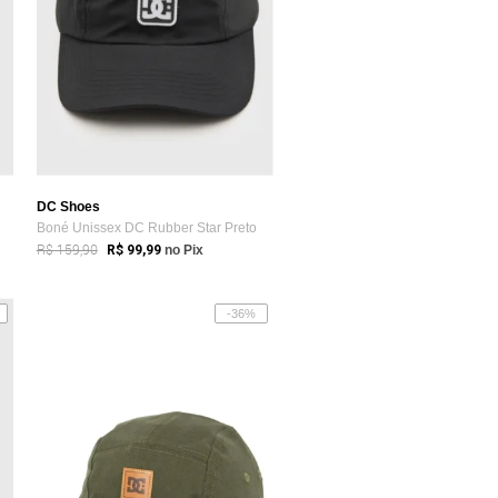
DC Shoes
Boné Unissex DC Rubber Star Preto
R$ 159,90
R$ 99,99
no Pix
-36%