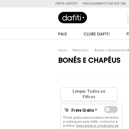
FRETE GRÁTIS*
PARCELAMENTO EM ATÉ 10X
PAIS
CLUBE DAFITI
F
Início
Masculino
Bolsas e Acessórios 
BONÉS E CHAPÉUS
Frete Grátis *
*Frete grátis para produtos vendidos
e entregues pela Dafiti, conforme a
política:
Veja regras e condições de