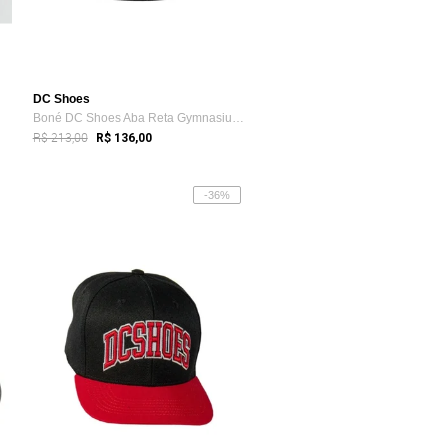
DC Shoes
Boné DC Shoes Aba Reta Gymnasium Snapbac...
R$ 213,00
R$ 136,00
-36%