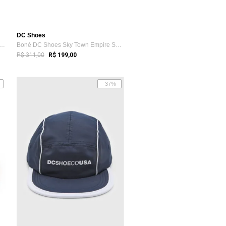
DC Shoes
Fast Buble Outline- Dc Shoes - Bege
Boné DC Shoes Sky Town Empire Snapback WT24 Preto
R$ 311,00
R$ 199,00
-37%