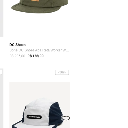
DC Shoes
Boné DC Shoes Aba Reta Worker WT26 Verde
R$ 295,00
R$ 188,00
-36%