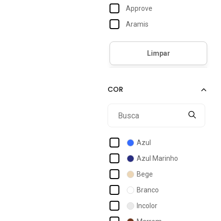
Approve
Aramis
Bia Ramos
Billabong
Boss
Bossa Made In Brazil
Calvin Klein
Calvin Klein Jeans
Cavalera
Azul
Champion
Azul Marinho
Chapelaria Vintage
Bege
Coca-cola
Branco
Colcci
Incolor
Columbia