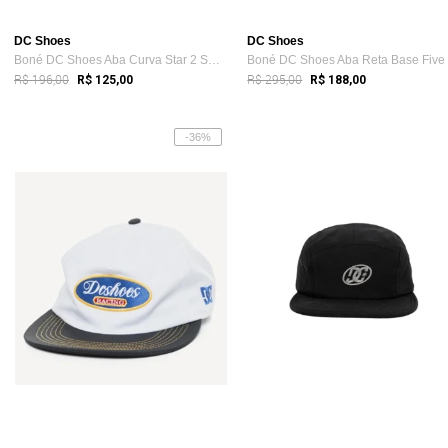
DC Shoes
DC Shoes
Boné DC Shoes Aba Curva Star 2 SM24 Bordo
R$ 196,00
R$ 295,00
R$ 125,00
R$ 188,00
-36%