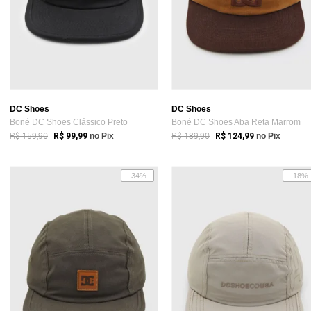
DC Shoes
DC Shoes
Boné DC Shoes Clássico Preto
Boné DC Shoes Aba Reta Marrom
R$ 159,90
R$ 189,90
R$ 99,99
no Pix
R$ 124,99
no Pix
-34%
-18%