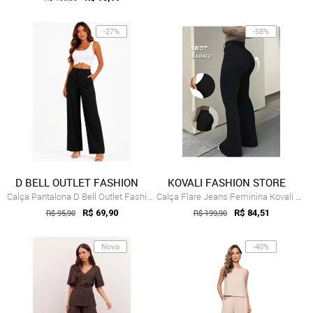
-27%
-58%
D BELL OUTLET FASHION
KOVALI FASHION STORE
Calça Pantalona D Bell Outlet Fashion Preto
Calça Flare Jeans Feminina Kovali Premiu...
R$ 95,90
R$ 69,90
R$ 199,90
R$ 84,51
Novo
-40%