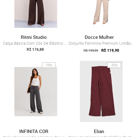
Ritmi Studio
Docce Mulher
Calça Básica Com Cós De Elástico Ritmi S...
Conjunto Feminino Premium Linhão Calça P...
R$ 174,88
R$ 199,99
R$ 119,90
-79%
-55%
INFINITA COR
Elian