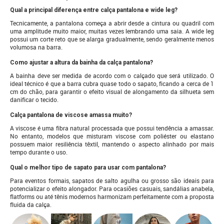
Qual a principal diferença entre calça pantalona e wide leg?
Tecnicamente, a pantalona começa a abrir desde a cintura ou quadril com
uma amplitude muito maior, muitas vezes lembrando uma saia. A wide leg
possui um corte reto que se alarga gradualmente, sendo geralmente menos
volumosa na barra.
Como ajustar a altura da bainha da calça pantalona?
A bainha deve ser medida de acordo com o calçado que será utilizado. O
ideal técnico é que a barra cubra quase todo o sapato, ficando a cerca de 1
cm do chão, para garantir o efeito visual de alongamento da silhueta sem
danificar o tecido.
Calça pantalona de viscose amassa muito?
A viscose é uma fibra natural processada que possui tendência a amassar.
No entanto, modelos que misturam viscose com poliéster ou elastano
possuem maior resiliência têxtil, mantendo o aspecto alinhado por mais
tempo durante o uso.
Qual o melhor tipo de sapato para usar com pantalona?
Para eventos formais, sapatos de salto agulha ou grosso são ideais para
potencializar o efeito alongador. Para ocasiões casuais, sandálias anabela,
flatforms ou até tênis modernos harmonizam perfeitamente com a proposta
fluida da calça.