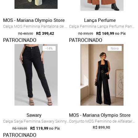
MOS - Mariana Olympio Store
Lança Perfume
Calça MOS Feminina Pantalona de Alfaiata...
Calça Feminina Lança Perfume Pantalona Bege
R$ 469,90
R$ 399,42
R$ 399,99
R$ 169,99
no Pix
PATROCINADO
PATROCINADO
-14%
Novo
Sawary
MOS - Mariana Olympio Store
Calça Sarja Feminina Sawary Skinny Hot P...
Conjunto MOS Feminino de Alfaiataria com...
R$ 899,90
R$ 139,99
R$ 119,99
no Pix
PATROCINADO