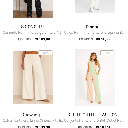
FS CONCEPT
Dianna
Conjunto Feminino Calça Cintura Alta Pan...
Calça Feminina Pantalona Dianna Bege
R$ 215,00
R$ 109,00
R$ 149,99
R$ 90,99
-30%
-19%
Crawling
D BELL OUTLET FASHION
Calça Pantalona Linho Cintura Alta Elast...
Conjunto Pantalona D Bell Outlet Fashion...
R$ 199,90
R$ 139,90
R$ 230,90
R$ 187,90