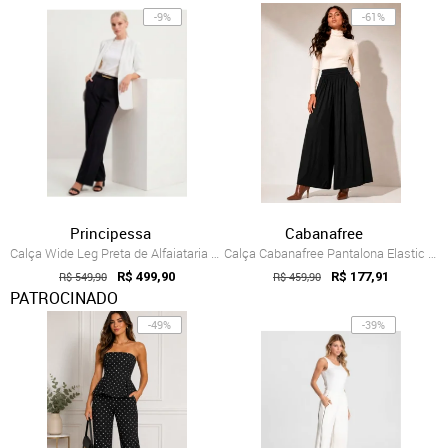
-9%
-61%
Principessa
Cabanafree
Calça Wide Leg Preta de Alfaiataria Timotea
Calça Cabanafree Pantalona Elastic Embaú Preta
R$ 549,90
R$ 499,90
R$ 459,90
R$ 177,91
PATROCINADO
-49%
-39%