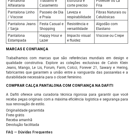
Pantalona
Trabalho e
Estrutura e
Poliéster ou Lã
Alfaiataria
Casamento
corte preciso
Fria
Pantalona Linho
Passeio de Dia
Leveza e
Fibras Naturais ou
/ Viscose
e Praia
respirabilidade
Celulósicas
Pantalona Jeans
Festa Casual e
Resistência e
Algodão com
/ Sarja
Shopping
versatilidade
Elastano
Pantalona
Happy Hour e
Impacto visual
Viscose ou Crepe
Estampada
Lazer
e fluidez
MARCAS E CONFIANÇA
Trabalhamos com marcas que são referências mundiais em design e
qualidade construtiva. Explore as coleções exclusivas de Calvin Klein
Jeans, Mango, Le Lis, Forum, Farm, Colcci, Forever 21, Sawary e Hering,
fabricantes que garantem a união entre a vanguarda das passarelas e a
durabilidade necessária para o closet feminino.
COMPRAR CALÇA PANTALONA COM CONFIANÇA NA DAFITI
A Dafiti oferece uma curadoria técnica rigorosa para garantir que você
receba peças originais com a máxima eficiência logística e segurança para
sua renovação de estilo.
Originalidade garantida
Frete grátis
Receba amanhã
Devolução facilitada
FAQ — Dúvidas Frequentes