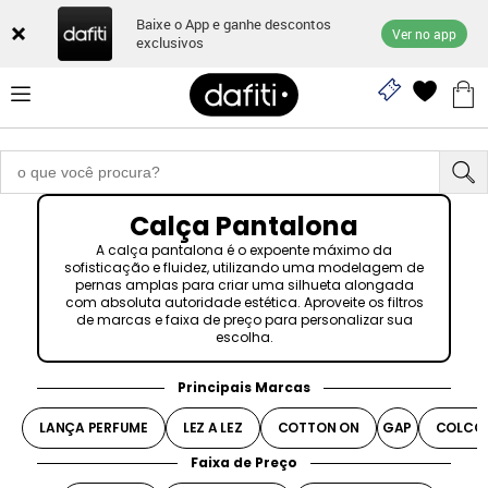
Baixe o App e ganhe descontos
Ver no app
exclusivos
Calça Pantalona
A calça pantalona é o expoente máximo da
sofisticação e fluidez, utilizando uma modelagem de
pernas amplas para criar uma silhueta alongada
com absoluta autoridade estética. Aproveite os filtros
de marcas e faixa de preço para personalizar sua
escolha.
Principais Marcas
LANÇA PERFUME
LEZ A LEZ
COTTON ON
GAP
COLCC
Faixa de Preço