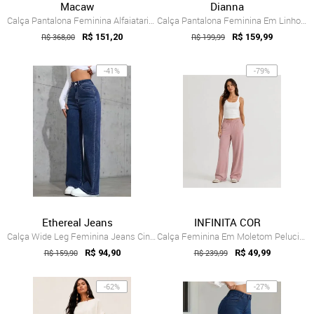
Macaw
Dianna
Calça Pantalona Feminina Alfaiataria Cin...
Calça Pantalona Feminina Em Linho Strong...
R$ 368,00
R$ 151,20
R$ 199,99
R$ 159,99
-41%
-79%
Ethereal Jeans
INFINITA COR
Calça Wide Leg Feminina Jeans Cintura Al...
Calça Feminina Em Moletom Peluciado Infi...
R$ 159,90
R$ 94,90
R$ 239,99
R$ 49,99
-62%
-27%