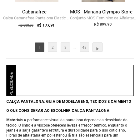
Cabanafree
MOS - Mariana Olympio Store
Calça Cabanafree Pantalona Elastic Embaú...
Conjunto MOS Feminino de Alfaiataria com...
R$ 899,90
R$ 399,80
R$ 177,91
...
1
2
3
48
PUBLICIDADE
CALÇA PANTALONA: GUIA DE MODELAGENS, TECIDOS E CAIMENTO
O QUE CONSIDERAR AO ESCOLHER CALÇA PANTALONA
A performance visual da pantalona depende da densidade do
Materiais
tecido. O linho e a viscose oferecem leveza e frescor térmico, enquanto o
jeans e a sarja garantem estrutura e durabilidade para o uso cotidiano.
Fibras de alfaiataria em poliéster ou lã fria são essenciais para um