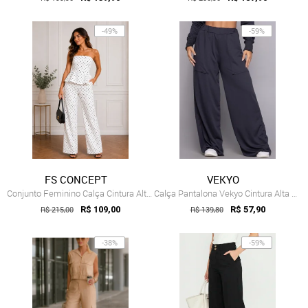
-49%
-59%
FS CONCEPT
VEKYO
Conjunto Feminino Calça Cintura Alta Pan...
Calça Pantalona Vekyo Cintura Alta Flare...
R$ 215,00
R$ 109,00
R$ 139,80
R$ 57,90
-38%
-59%