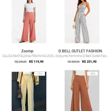
Zoomp
D BELL OUTLET FASHION
CALCA PANTALONA FEMININA ZOOMP
Conjunto Feminino D Bell Outlet Fashion ...
R$ 249,00
R$ 119,90
R$ 309,90
R$ 231,90
-15%
-58%