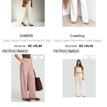
ZAMORI
Crawling
Calça Cargo Wide Feminina Em Algodão Nat...
Calça Jeans Feminina Skate Baggy Branca
R$ 231,50
R$ 195,89
R$ 219,90
R$ 149,90
PATROCINADO
PATROCINADO
-59%
-20%