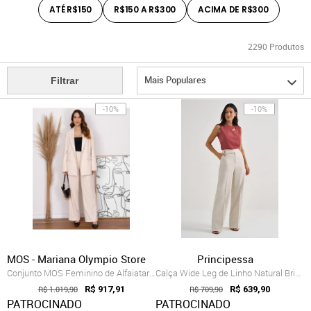
ATÉ R$150
R$150 A R$300
ACIMA DE R$300
2290
Produtos
Mais Populares
Filtrar
-10%
-10%
MOS - Mariana Olympio Store
Principessa
Conjunto MOS Feminino de Alfaiataria Ris...
Calça Wide Leg de Linho Natural Briele
R$ 1.019,90
R$ 917,91
R$ 709,90
R$ 639,90
PATROCINADO
PATROCINADO