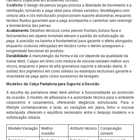
caimento impecável em ambientes formais.
O design de pernas largas prioriza a liberdade de movimento e a
Conforto
ventilação, tornando a peça ideal para climas variados. Modelagens com
cintura alta e cós estruturado proporcionam suporte abdominal, enquanto
tecidos fluidos garantem que a peça acompanhe o caminhar sem restringir
a biomecânica das pernas.
Detalhes técnicos como pences frontais, bolsos faca e
Acabamento
fechamentos em zíperes invisíveis elevam o padrão de sofisticação da
peça. A precisão na bainha é fundamental para garantir o efeito alongador,
enquanto costuras reforçadas em tecidos como o denim asseguram a
longevidade funcional do produto.
A manutenção da forma e da cor depende da qualidade da
Durabilidade
trama têxtil. Calças em linho com mistura de viscose resistem melhor aos
vincos, enquanto o jeans de alta gramatura suporta a abrasão diária. A
solidez dos pigmentos em cores sólidas ou estampas exclusivas garante a
vivacidade da peça após ciclos sucessivos de lavagem.
Modelos de Calça Pantalona para Suporte à Decisão
A escolha da pantalona ideal deve alinhar a funcionalidade ao protocolo
da ocasião. O modelo de alfaiataria é a autoridade técnica para o ambiente
corporativo e casamentos, oferecendo elegância estruturada. Para o
lifestyle contemporâneo e lazer, as variações em jeans, linho e viscose
estampada oferecem o equilíbrio necessário entre o despojo moderno e a
sofisticação urbana.
Modelo/Variação
Melhor
Atributo técnico
Composição
ocasião
comum