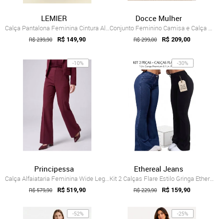
LEMIER
Docce Mulher
Calça Pantalona Feminina Cintura Alta Te...
Conjunto Feminino Camisa e Calça Bege Vi...
R$ 239,90
R$ 149,90
R$ 299,00
R$ 209,00
-10%
-30%
Principessa
Ethereal Jeans
Calça Alfaiataria Feminina Wide Leg Pant...
Kit 2 Calças Flare Estilo Gringa Etherea...
R$ 579,90
R$ 519,90
R$ 229,90
R$ 159,90
-52%
-25%