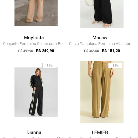
Muylinda
Macaw
Conjunto Feminino Colete com Bolsos botõ...
Calça Pantalona Feminina Alfaiataria Cin...
R$ 399,90
R$ 249,90
R$ 368,00
R$ 151,20
-31%
-38%
Dianna
LEMIER