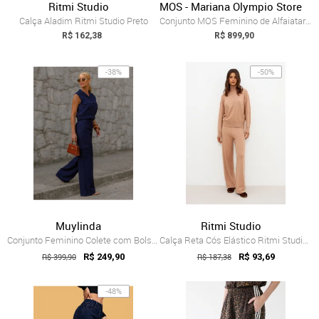
Ritmi Studio
MOS - Mariana Olympio Store
Calça Aladim Ritmi Studio Preto
Conjunto MOS Feminino de Alfaiataria com...
R$ 162,38
R$ 899,90
-38%
-50%
Muylinda
Ritmi Studio
Conjunto Feminino Colete com Bolsos botõ...
Calça Reta Cós Elástico Ritmi Studio Bege
R$ 399,90
R$ 249,90
R$ 187,38
R$ 93,69
-48%