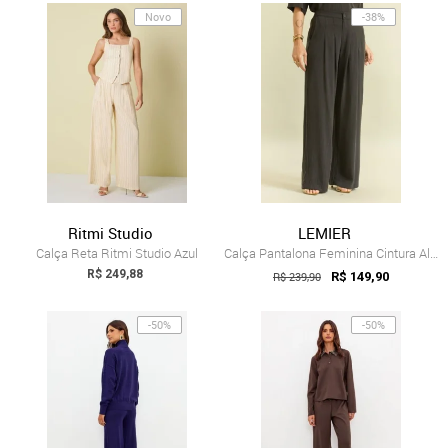
Novo
-38%
Ritmi Studio
LEMIER
Calça Reta Ritmi Studio Azul
Calça Pantalona Feminina Cintura Alta Te...
R$ 249,88
R$ 239,90
R$ 149,90
-50%
-50%