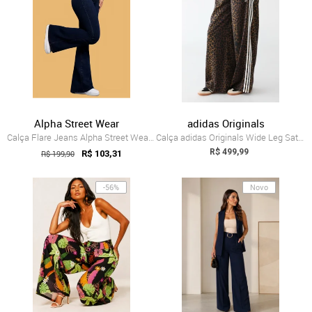
Alpha Street Wear
adidas Originals
Calça Flare Jeans Alpha Street Wear Esti...
Calça adidas Originals Wide Leg Satin An...
R$ 499,99
R$ 199,90
R$ 103,31
-56%
Novo