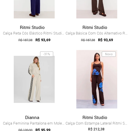
Ritmi Studio
Ritmi Studio
Calça Reta Cós Elástico Ritmi Studio Azul
Calça Básica Com Cós Alternativo Ritmi S...
R$ 187,38
R$ 93,69
R$ 187,38
R$ 93,69
-31%
Novo
Dianna
Ritmi Studio
Calça Feminina Pantalona em Molecotton D...
Calça Com Estampa Lateral Ritmi Studio Marrom
R$ 212,38
R$ 139,99
R$ 95,99