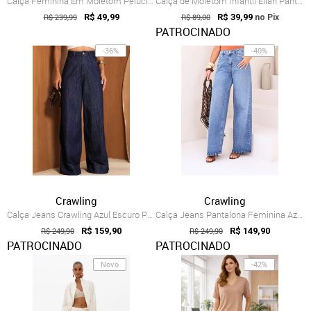
Calça Feminina Em Moletom Peluciado Infi...
Calça de Moletom Infantil Elian Pantalona Vinho
R$ 239,99
R$ 49,99
R$ 89,00
R$ 39,99
no Pix
PATROCINADO
-36%
-40%
Crawling
Crawling
Calça Jeans Crawling Azul Escuro Pantalo...
Calça Jeans Pantalona Feminina Azul Média
R$ 249,90
R$ 159,90
R$ 249,90
R$ 149,90
PATROCINADO
PATROCINADO
Novo
-42%