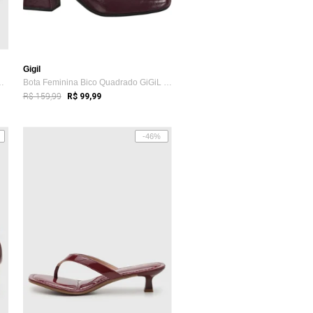
Gigil
 UNO Salto Anabela Vinho
Bota Feminina Bico Quadrado GiGiL Cano C...
R$ 159,99
R$ 99,99
-46%