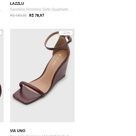
LAZZLU
Fila Progress Lite Vinho
Sandália Feminina Salto Quadrado Bloco G...
R$ 189,90
R$ 78,97
-37%
VIA UNO