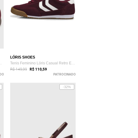
LÓRIS SHOES
s Originals Handball...
Tenis Feminino Lóris Casual Retro Estilo...
R$ 149,99
R$ 110,59
DO
PATROCINADO
-32%