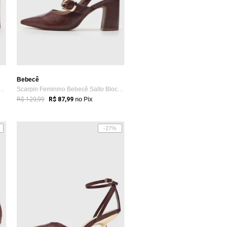
Bebecê
eminina Bebecê Salto Quadrado Vinho
Scarpin Feminino Bebecê Salto Bloco Bico...
R$ 129,99
R$ 87,99
no Pix
-27%