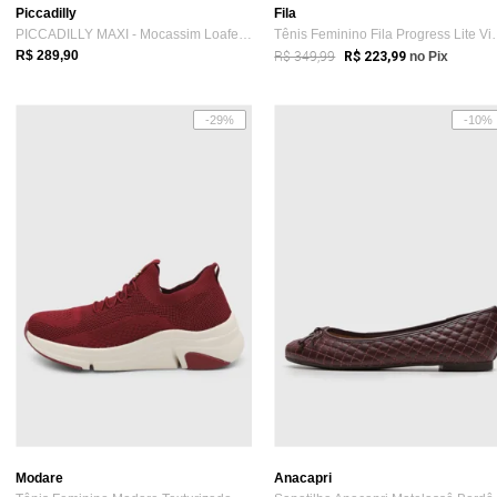
Piccadilly
Fila
PICCADILLY MAXI - Mocassim Loafer Gisa Burgundy
Tênis Feminino 
R$ 349,99
R$ 289,90
R$ 223,99
no Pix
-29%
-10%
Modare
Anacapri