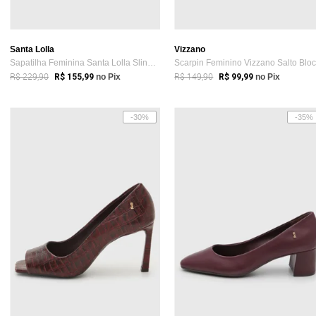
Santa Lolla
Vizzano
Sapatilha Feminina Santa Lolla Slingback...
R$ 229,90
R$ 149,90
R$ 155,99
no Pix
R$ 99,99
no Pix
-30%
-35%