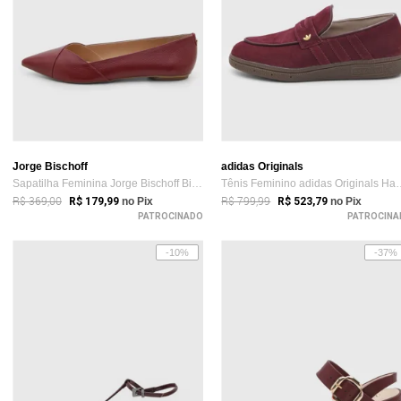
Jorge Bischoff
adidas Originals
Sapatilha Feminina Jorge Bischoff Bico Fino Vinho
Tênis Feminino adida
R$ 369,00
R$ 799,99
R$ 179,99
no Pix
R$ 523,79
no Pix
PATROCINADO
PATROCINA
-10%
-37%