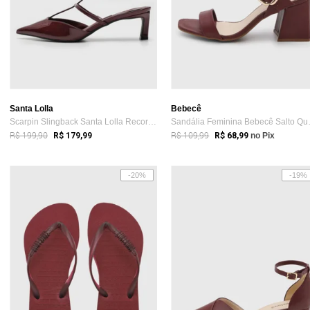
Santa Lolla
Bebecê
Scarpin Slingback Santa Lolla Recortes Vinho
Sandália F
R$ 199,90
R$ 109,99
R$ 179,99
R$ 68,99
no Pix
-20%
-19%