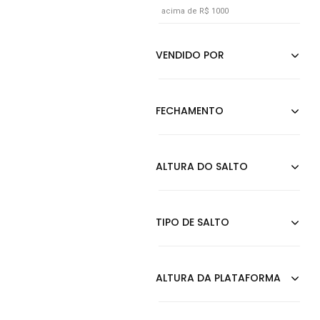
acima de R$ 1000
Dourado
Estampado
Floral
Furta Cor