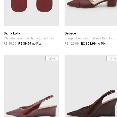
Santa Lolla
Bebecê
Chinelo Feminino Santa Lolla Tiras Vinho
Scarpin F
R$ 49,90
R$ 129,99
R$ 39,99
no Pix
R$ 104,99
no Pix
-20%
-34%