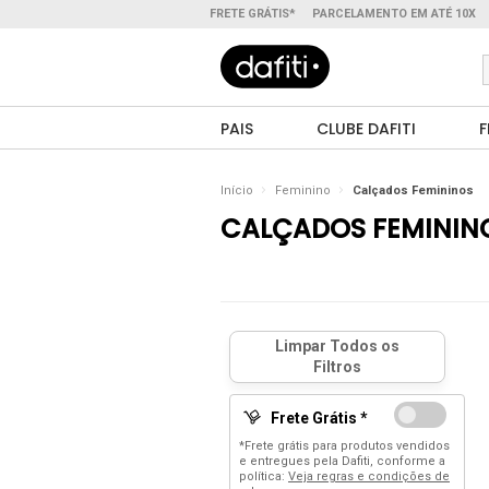
FRETE GRÁTIS*
PARCELAMENTO EM ATÉ 10X
PAIS
CLUBE DAFITI
F
Início
Feminino
Calçados Femininos
CALÇADOS FEMININ
Frete Grátis *
*Frete grátis para produtos vendidos
e entregues pela Dafiti, conforme a
política:
Veja regras e condições de