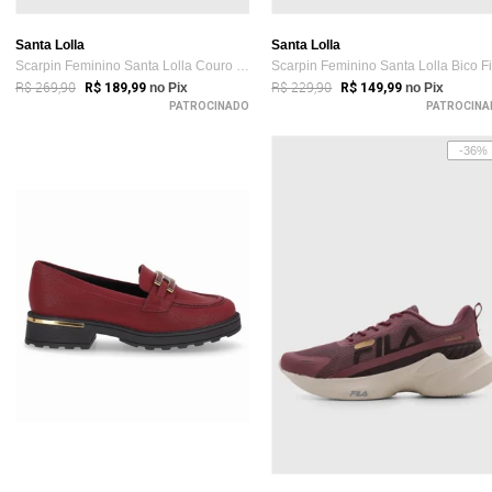
Santa Lolla
Santa Lolla
Scarpin Feminino Santa Lolla Couro Salto...
R$ 269,90
R$ 229,90
R$ 189,99
no Pix
R$ 149,99
no Pix
PATROCINADO
PATROCINA
-36%