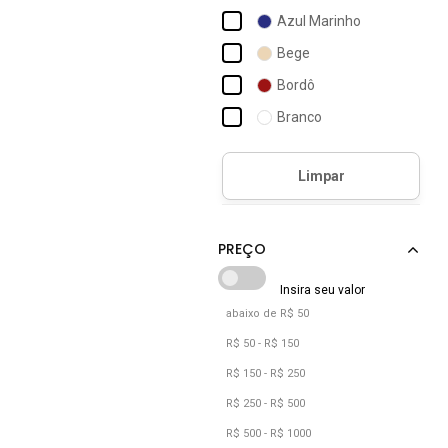
Carrano
Azul Marinho
Cecconello
Bege
Colcci
Bordô
Comfortflex
Branco
Dafiti Shoes
Bronze
Dakota
Café
Democrata
Camuflado
Diravena
Caramelo
Castanho
Cinza
abaixo de R$ 50
Cobra
R$ 50 - R$ 150
Cobre
R$ 150 - R$ 250
Coral
R$ 250 - R$ 500
R$ 500 - R$ 1000
Cáqui