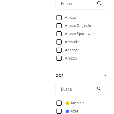
39
39/40
Adidas
40
Adidas Originals
40/41
Adidas Sportswear
41
Amorelle
42
Anacapri
43
Arezzo
44
Asics
Atalia Shoes
Bebecê
Boaonda
Cacci
Amarelo
Capodarte
Azul