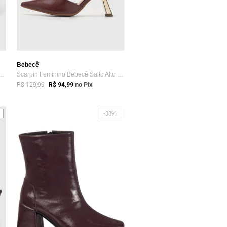
Bebecê
eminino Bebecê Bico Fino Salto ...
Scarpin Feminino Bebecê Salto Alto Vinho
R$ 129,99
R$ 94,99
no Pix
-38%