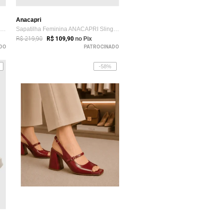
Anacapri
Scarpin Feminino Santa Lolla Bico Fino Vinho
Sapatilha Feminina ANACAPRI Slingback Vinho
R$ 219,90
R$ 109,90
no Pix
DO
PATROCINADO
-58%