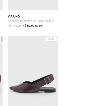
VIA UNO
Scarpin Feminino Vizzano Salto Bloco Burgundy
Sandália Feminina VIA UNO Salto Baixo Vinho
R$ 129,99
R$ 69,99
no Pix
-50%