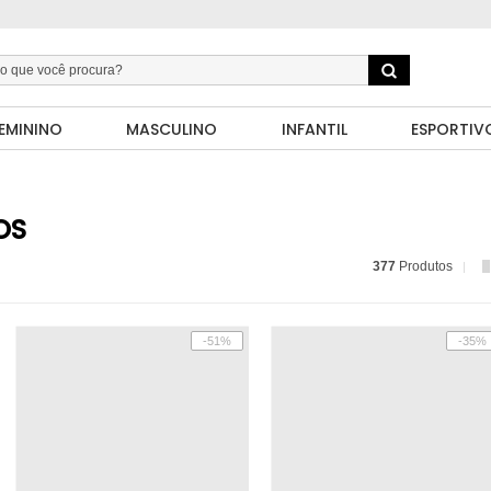
EMININO
MASCULINO
INFANTIL
ESPORTIV
OS
377
Produtos
-51%
-35%