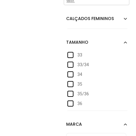
valor.
33
33/34
34
35
35/36
36
37
37/38
38