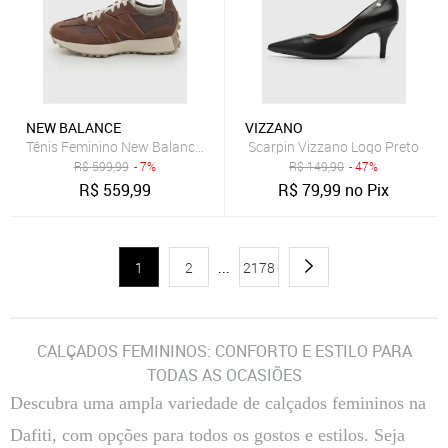
NEW BALANCE
VIZZANO
Tênis Feminino New Balance 327v1 Marrom
Scarpin Vizzano Logo Preto
R$
599,99
- 7%
R$
149,90
- 47%
R$
559,99
R$
79,99
no Pix
1
2
...
2178
CALÇADOS FEMININOS: CONFORTO E ESTILO PARA
TODAS AS OCASIÕES
Descubra uma ampla variedade de calçados femininos na
Dafiti, com opções para todos os gostos e estilos. Seja