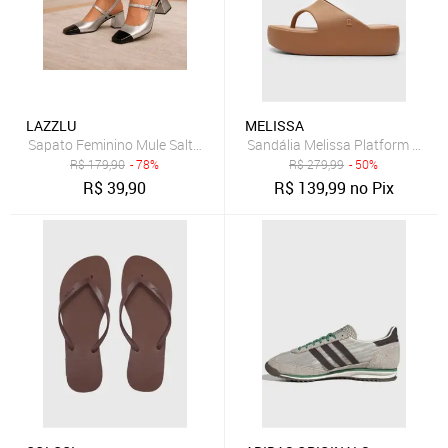
LAZZLU
MELISSA
Sapato Feminino Mule Salto Bloco Grosso Bico Quadrado Prata
Sandália Melissa Platform Thon
R$
179,90
- 78%
R$
279,99
- 50%
R$
39,90
R$
139,99
no Pix