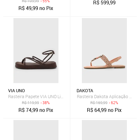
R$
109,99
- 55%
R$
599,99
R$
49,99
no Pix
VIA UNO
DAKOTA
Rasteira Papete VIA UNO Lisa Café
Rasteira Dakota Aplicação Coral
R$
119,99
- 38%
R$
169,99
- 62%
R$
74,99
no Pix
R$
64,99
no Pix