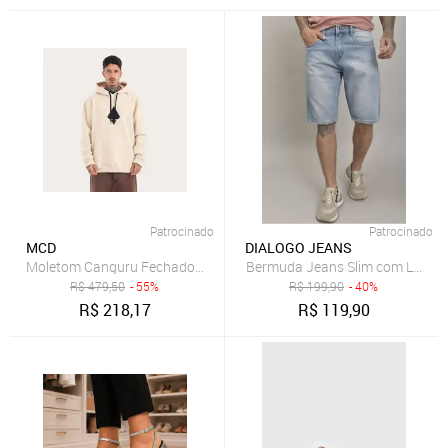
Patrocinado
Patrocinado
MCD
DIALOGO JEANS
Moletom Canguru Fechado Logo
Bermuda Jeans Slim com Lavage
R$
479,50
- 55%
R$
199,90
- 40%
R$
218,17
R$
119,90