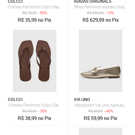
COLCCI
ADIDAS ORIGINALS
Chinelo Feminino Colcci Marrom
Tênis Feminino adidas Originals
R$
79,99
- 55%
R$
699,99
- 10%
R$
35,99
no Pix
R$
629,99
no Pix
COLCCI
VIA UNO
Chinelo Feminino Colcci Dedo Quadrado Marrom
Mocassim Via Uno Aplicação D
R$
59,99
- 35%
R$
99,99
- 40%
R$
38,99
no Pix
R$
59,99
no Pix