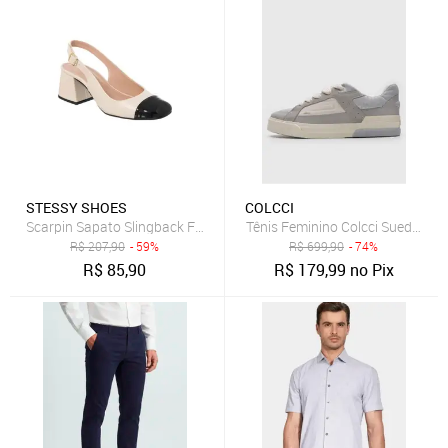
STESSY SHOES
COLCCI
Scarpin Sapato Slingback Feminino Salto Grosso Bico Quadrado Off
Tênis Feminino Colcci Suede Cin
R$
207,90
- 59%
R$
699,90
- 74%
R$
85,90
R$
179,99
no Pix