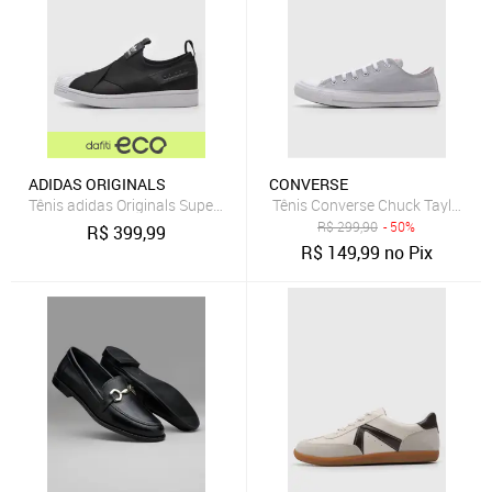
ADIDAS ORIGINALS
CONVERSE
Tênis adidas Originals Superstar Slip On Preto
Tênis Converse Chuck Taylor All
R$
299,90
- 50%
R$
399,99
R$
149,99
no Pix