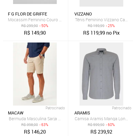
F G FLOR DE GRIFFE
VIZZANO
Mocassim Feminino Couro Legítimo Preto Flor de Griffe Leve Macio 
Tênis Feminino Vizzano Cadarço
R$
299,90
- 50%
R$
159,99
- 25%
R$
149,90
R$
119,99
no Pix
Patrocinado
Patrocinado
MACAW
ARAMIS
Camisa Aramis Manga Longa Sl 
B
R$
398,00
- 63%
R$
599,90
- 60%
R$
146,20
R$
239,92