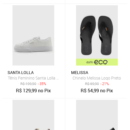
SANTA LOLLA
MELISSA
Tênis Feminino Santa Lolla Cadarço Branco
Chinelo Melissa Logo Preto
R$
199,90
- 35%
R$
69,90
- 21%
R$
129,99
no Pix
R$
54,99
no Pix