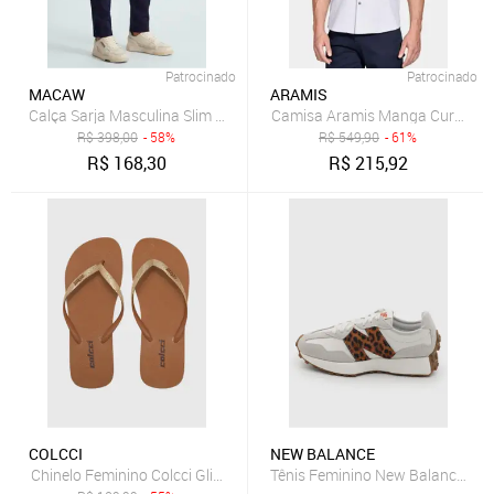
Patrocinado
Patrocinado
MACAW
ARAMIS
Camisa Aramis Manga Curta Sli
R$
398,00
- 58%
R$
549,90
- 61%
R$
168,30
R$
215,92
COLCCI
NEW BALANCE
Chinelo Feminino Colcci Glitter Dourado Marrom
Tênis Feminino New Balance 32