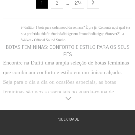
1
2
...
274
@dafitibr
1 bota para cada mood da semana? É pra já! Comenta aqui qual é a
sua preferida:
#dafiti
#tudodafiti
#grwm
#mooddodia
#gap
#forever21
♬
Walker - Official Sound Studio
BOTAS FEMININAS: CONFORTO E ESTILO PARA OS SEUS
PÉS
Encontre na Dafiti uma ampla seleção de botas femininas
que combinam conforto e estilo em um único calçado.
Seja para o dia a dia ou ocasiões especiais, as botas
femininas são peças essenciais no guarda-roupa de
qualquer mulher.
Tipos de Botas Femininas
Descubra diferentes tipos de botas femininas que podem
PUBLICIDADE
complementar seus looks com elegância e versatilidade.