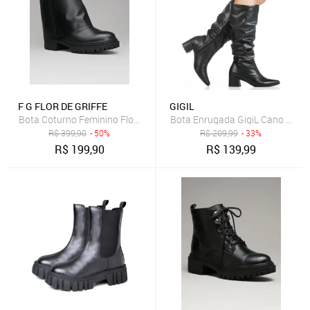
F G FLOR DE GRIFFE
GIGIL
Bota Coturno Feminino Flor de Griffe Em Couro Legítimo Preto Trat
Bota Enrugada GigiL Cano Longo
R$
399,90
- 50%
R$
209,99
- 33%
R$
199,90
R$
139,99