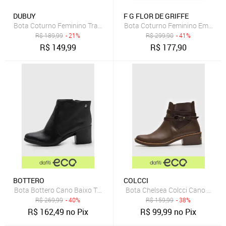
DUBUY
F G FLOR DE GRIFFE
Bota Coturno Feminino Tratorada DUBUY 1506FG Preto
Bota Coturno Feminino Em Couro 
R$
189,99
- 21%
R$
299,90
- 41%
R$
149,99
R$
177,90
BOTTERO
COLCCI
Bota Bottero Cano Baixo Texturizada Preta
Bota Chelsea Colcci Cano Baixo
R$
269,99
- 40%
R$
159,99
- 38%
R$
162,49
no Pix
R$
99,99
no Pix