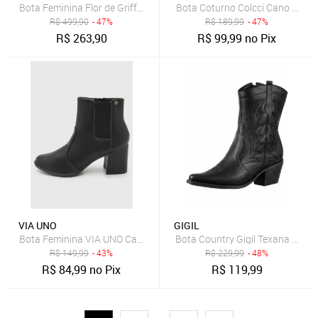
Bota Feminina Flor de Griffe Montaria Couro Legítimo Preto Confortá
Bota Coturno Colcci Cano Curto
R$
499,90
- 47%
R$
189,99
- 47%
R$
263,90
R$
99,99
no Pix
VIA UNO
GIGIL
Bota Feminina VIA UNO Cano Curto Salto Bloco Preta
Bota Country Gigil Texana Bord
R$
149,99
- 43%
R$
229,99
- 48%
R$
84,99
no Pix
R$
119,99