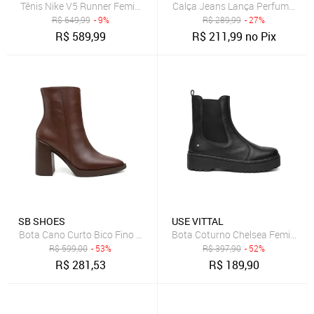
Tênis Nike V5 Runner Feminino
Calça Jeans Lança Perfume Mo
R$
649,99
- 9%
R$
289,99
- 27%
R$
589,99
R$
211,99
no Pix
SB SHOES
USE VITTAL
Bota Coturno Chelsea Feminino V
Bota Cano Curto Bico Fino Classica SB Shoes BF100 Chocolate
R$
599,00
- 53%
R$
397,90
- 52%
R$
281,53
R$
189,90