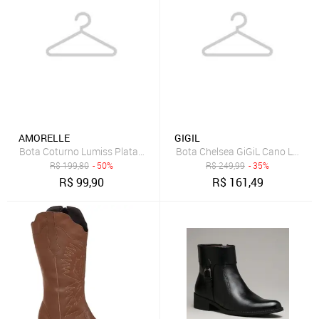
AMORELLE
GIGIL
Bota Coturno Lumiss Plataforma Sintético Preto Tratorado CORE
Bota Chelsea GiGiL Cano Longo
R$
199,80
- 50%
R$
249,99
- 35%
R$
99,90
R$
161,49