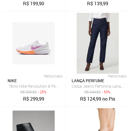
R$
199,90
R$
139,99
Patrocinado
Patrocinado
NIKE
LANÇA PERFUME
Tênis Nike Revolution 8 Feminino
Calça Jeans Feminina Lança Pe
R$
399,99
- 25%
R$
249,99
- 50%
R$
299,99
R$
124,99
no Pix