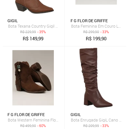
GIGIL
F G FLOR DE GRIFFE
Bota Texana Country Gigil Western Cano Médio Bordada Caramelo
Bota Feminina Em Couro Legítimo
R$
229,99
- 35%
R$
299,90
- 33%
R$
149,99
R$
199,90
F G FLOR DE GRIFFE
GIGIL
Bota Western Feminina Flor de Griffe Em Couro Legítimo Café Elega
Bota Enrugada GigiL Cano Longo 
R$
499,90
- 60%
R$
209,99
- 33%