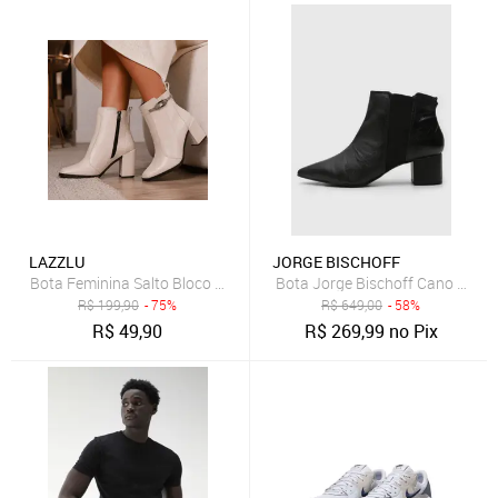
LAZZLU
JORGE BISCHOFF
Bota Feminina Salto Bloco Grosso Cano Curto Coturno Brilho Off Wh
Bota Jorge Bischoff Cano Baixo
R$
199,90
- 75%
R$
649,00
- 58%
R$
49,90
R$
269,99
no Pix