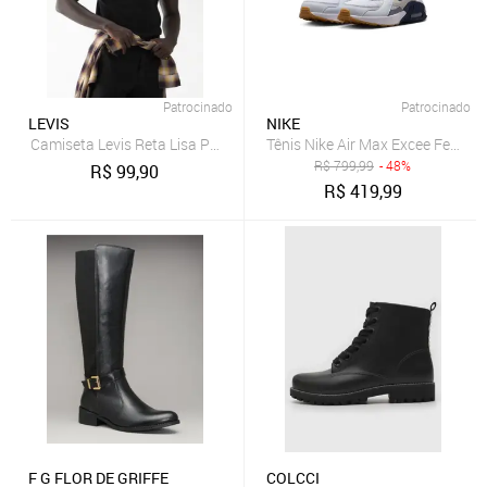
Patrocinado
Patrocinado
LEVIS
NIKE
Camiseta Levis Reta Lisa Preta
Tênis Nike Air Max Excee Femini
R$
799,99
- 48%
R$
99,90
R$
419,99
F G FLOR DE GRIFFE
COLCCI