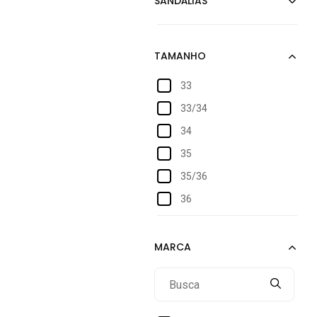
33
33/34
34
35
35/36
36
37
37/38
38
39
39/40