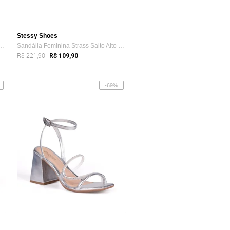
Stessy Shoes
nina Salto Bloco Ramarim 26...
Sandália Feminina Strass Salto Alto Fino...
R$ 221,90
R$ 109,90
-69%