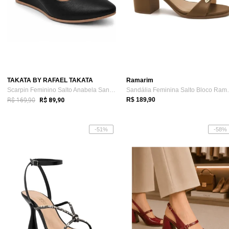
TAKATA BY RAFAEL TAKATA
Ramarim
Scarpin Feminino Salto Anabela Sandália ...
Sandália Femi
R$ 169,90
R$ 189,90
R$ 89,90
-51%
-58%