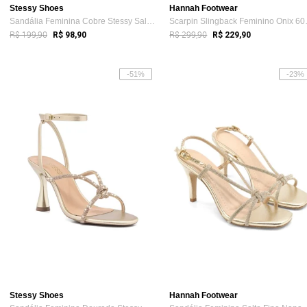
Stessy Shoes
Hannah Footwear
Sandália Feminina Cobre Stessy Salto Alt...
Scarpin S
R$ 199,90
R$ 299,90
R$ 98,90
R$ 229,90
-51%
-23%
Stessy Shoes
Hannah Footwear