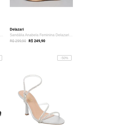
Delazari
ndália Feminina Salto Alto Donatella S...
Sandália Anabela Feminina Delazari Caram...
R$ 299,90
R$ 249,90
-50%