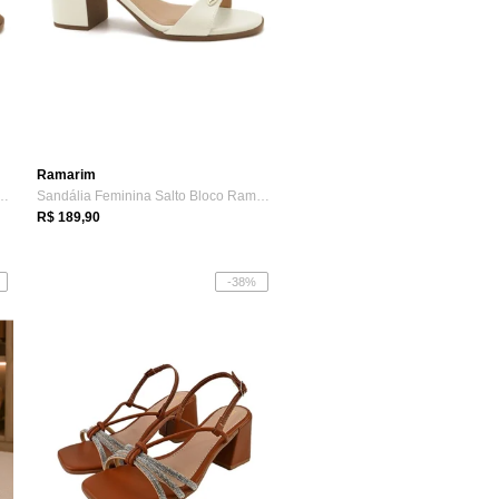
Ramarim
nina Salto Bloco Ramarim 26...
Sandália Feminina Salto Bloco Ramarim 26...
R$ 189,90
-38%