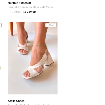
Hannah Footwear
lingback Feminino Onix 6018 Sal...
Sandália Feminina Meia Pata Salto Alto N...
R$ 299,90
R$ 239,90
-50%
Atalia Shoes