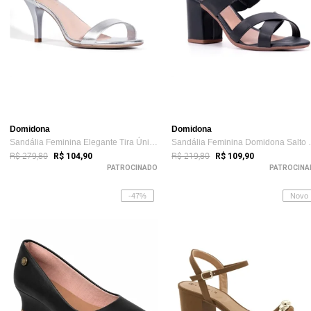
Domidona
Domidona
Sandália Feminina Elegante Tira Única e ...
Sandália Femi
R$ 279,80
R$ 219,80
R$ 104,90
R$ 109,90
PATROCINADO
PATROCINA
-47%
Novo