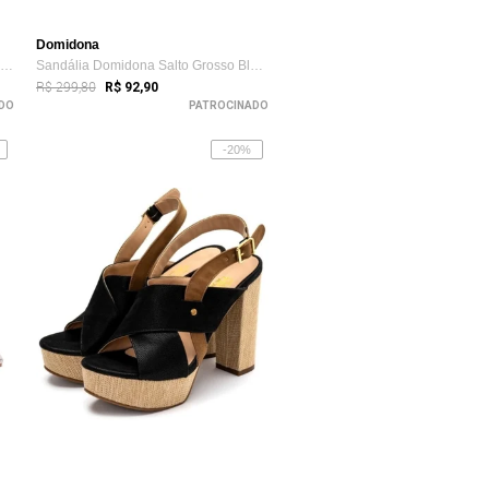
Domidona
Sandália Feminina Elegante Tira Única e ...
Sandália Domidona Salto Grosso Bloco Tir...
R$ 299,80
R$ 92,90
DO
PATROCINADO
-20%