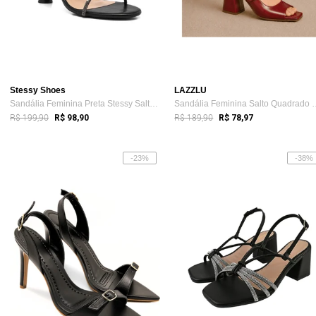
Stessy Shoes
LAZZLU
Sandália Feminina Preta Stessy Salto Alt...
Sandália Feminina Sa
R$ 199,90
R$ 189,90
R$ 98,90
R$ 78,97
-23%
-38%