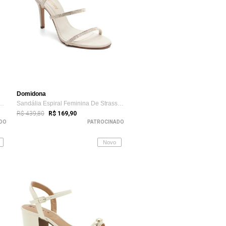
Domidona
nina Domidona Salto Baixo S...
Sandália Espiral Feminina De Strass Salt...
R$ 439,80
R$ 169,90
DO
PATROCINADO
Novo