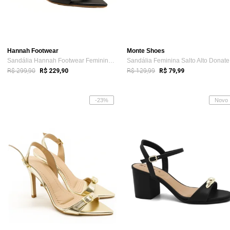
Hannah Footwear
Monte Shoes
Sandália Hannah Footwear Feminina Salto ...
Sa
R$ 299,90
R$ 129,99
R$ 229,90
R$ 79,99
-23%
Novo