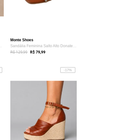
Monte Shoes
lto Quadrado Bloco G...
Sandália Feminina Salto Alto Donatella S...
R$ 129,99
R$ 79,99
-17%