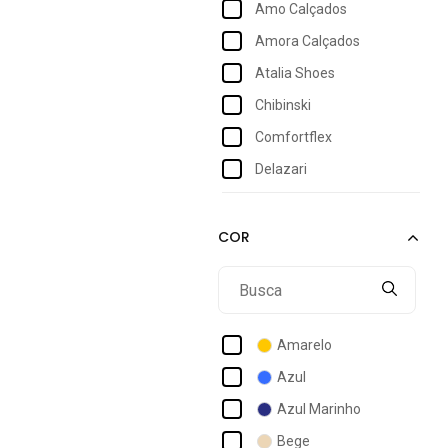
Amo Calçados
40
Amora Calçados
41
Atalia Shoes
42
Chibinski
43
Comfortflex
44
Delazari
Domidona
Donna Santa
Dubuy
Durio
Ferracioli
Amarelo
Flor Da Pele
Azul
Gigil
Azul Marinho
Giovanna Da Mata
Bege