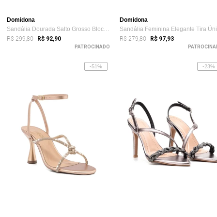
Domidona
Domidona
Sandália Dourada Salto Grosso Bloco Tira...
R$ 299,80
R$ 279,80
R$ 92,90
R$ 97,93
PATROCINADO
PATROCINA
-51%
-23%