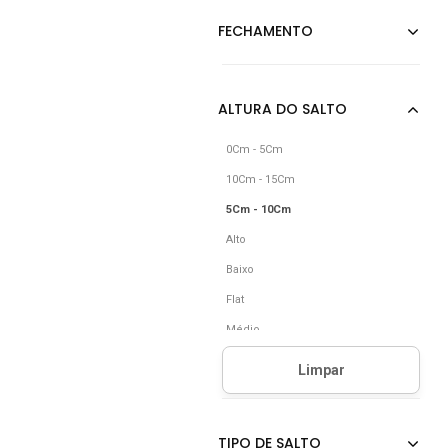
Nude
Off-white
0Cm - 5Cm
10Cm - 15Cm
5Cm - 10Cm
Alto
Baixo
Flat
Médio