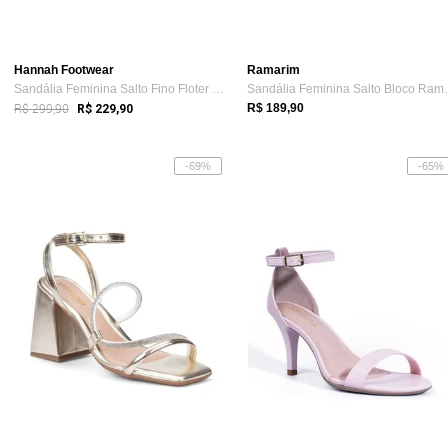
Hannah Footwear
Ramarim
Sandália Feminina Salto Fino Floter Ouro...
Sandália Femi
R$ 299,90
R$ 189,90
R$ 229,90
-69%
-65%