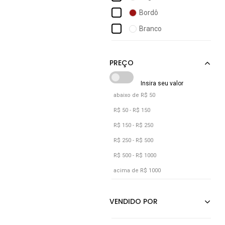
Giulia BardÔ
Bordô
Gugi
Branco
Hannah Footwear
Bronze
L' Via Estilo E Conforto
Café
Lazzlu
Camuflado
LÓris Shoes
Caramelo
abaixo de R$ 50
Castanho
R$ 50 - R$ 150
Cinza
R$ 150 - R$ 250
Cobre
R$ 250 - R$ 500
R$ 500 - R$ 1000
Cáqui
acima de R$ 1000
Dourado
Jeans
Marrom
Multicolorido